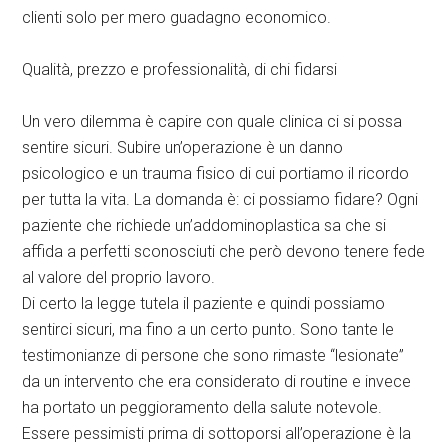
clienti solo per mero guadagno economico.
Qualità, prezzo e professionalità, di chi fidarsi
Un vero dilemma è capire con quale clinica ci si possa
sentire sicuri. Subire un’operazione è un danno
psicologico e un trauma fisico di cui portiamo il ricordo
per tutta la vita. La domanda è: ci possiamo fidare? Ogni
paziente che richiede un’addominoplastica sa che si
affida a perfetti sconosciuti che però devono tenere fede
al valore del proprio lavoro.
Di certo la legge tutela il paziente e quindi possiamo
sentirci sicuri, ma fino a un certo punto. Sono tante le
testimonianze di persone che sono rimaste “lesionate”
da un intervento che era considerato di routine e invece
ha portato un peggioramento della salute notevole.
Essere pessimisti prima di sottoporsi all’operazione è la