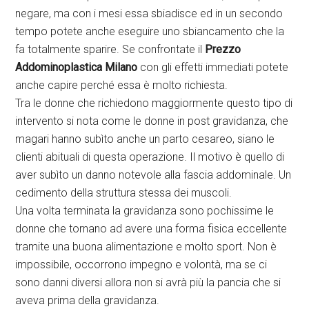
negare, ma con i mesi essa sbiadisce ed in un secondo
tempo potete anche eseguire uno sbiancamento che la
fa totalmente sparire. Se confrontate il
Prezzo
Addominoplastica Milano
con gli effetti immediati potete
anche capire perché essa è molto richiesta.
Tra le donne che richiedono maggiormente questo tipo di
intervento si nota come le donne in post gravidanza, che
magari hanno subìto anche un parto cesareo, siano le
clienti abituali di questa operazione. Il motivo è quello di
aver subìto un danno notevole alla fascia addominale. Un
cedimento della struttura stessa dei muscoli.
Una volta terminata la gravidanza sono pochissime le
donne che tornano ad avere una forma fisica eccellente
tramite una buona alimentazione e molto sport. Non è
impossibile, occorrono impegno e volontà, ma se ci
sono danni diversi allora non si avrà più la pancia che si
aveva prima della gravidanza.