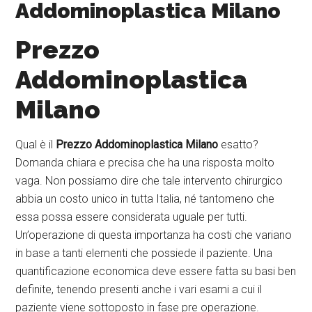
Addominoplastica Milano
Prezzo
Addominoplastica
Milano
Qual è il
Prezzo Addominoplastica Milano
esatto?
Domanda chiara e precisa che ha una risposta molto
vaga. Non possiamo dire che tale intervento chirurgico
abbia un costo unico in tutta Italia, né tantomeno che
essa possa essere considerata uguale per tutti.
Un’operazione di questa importanza ha costi che variano
in base a tanti elementi che possiede il paziente. Una
quantificazione economica deve essere fatta su basi ben
definite, tenendo presenti anche i vari esami a cui il
paziente viene sottoposto in fase pre operazione.