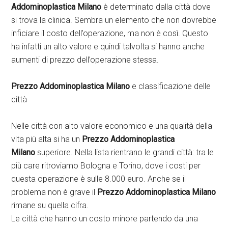
Addominoplastica Milano
è determinato dalla città dove
si trova la clinica. Sembra un elemento che non dovrebbe
inficiare il costo dell’operazione, ma non è così. Questo
ha infatti un alto valore e quindi talvolta si hanno anche
aumenti di prezzo dell’operazione stessa.
Prezzo Addominoplastica Milano
e classificazione delle
città
Nelle città con alto valore economico e una qualità della
vita più alta si ha un
Prezzo Addominoplastica
Milano
superiore. Nella lista rientrano le grandi città: tra le
più care ritroviamo Bologna e Torino, dove i costi per
questa operazione è sulle 8.000 euro. Anche se il
problema non è grave il
Prezzo Addominoplastica Milano
rimane su quella cifra.
Le città che hanno un costo minore partendo da una