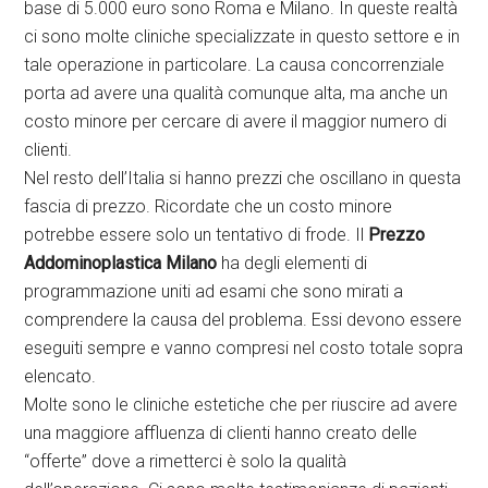
base di 5.000 euro sono Roma e Milano. In queste realtà
ci sono molte cliniche specializzate in questo settore e in
tale operazione in particolare. La causa concorrenziale
porta ad avere una qualità comunque alta, ma anche un
costo minore per cercare di avere il maggior numero di
clienti.
Nel resto dell’Italia si hanno prezzi che oscillano in questa
fascia di prezzo. Ricordate che un costo minore
potrebbe essere solo un tentativo di frode. Il
Prezzo
Addominoplastica Milano
ha degli elementi di
programmazione uniti ad esami che sono mirati a
comprendere la causa del problema. Essi devono essere
eseguiti sempre e vanno compresi nel costo totale sopra
elencato.
Molte sono le cliniche estetiche che per riuscire ad avere
una maggiore affluenza di clienti hanno creato delle
“offerte” dove a rimetterci è solo la qualità