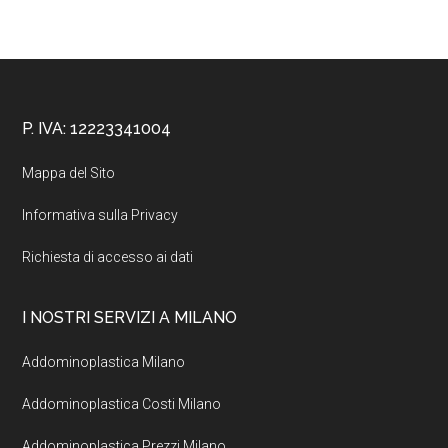
Footer
P. IVA: 12223341004
Mappa del Sito
Informativa sulla Privacy
Richiesta di accesso ai dati
I NOSTRI SERVIZI A MILANO
Addominoplastica Milano
Addominoplastica Costi Milano
Addominoplastica Prezzi Milano