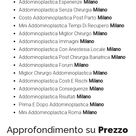
Addominoplastica Esperienze
Milano
Addominoplastica Senza Chirurgia
Milano
Costo Addominoplastica Post Parto
Milano
Mini Addominoplastica Tempi Di Recupero
Milano
Addominoplastica Miglior Chirurgo
Milano
Addominoplastica Immagini
Milano
Addominoplastica Con Anestesia Locale
Milano
Addominoplastica Post Chirurgia Bariatrica
Milano
Addominoplastica Forum
Milano
Miglior Chirurgo Addominoplastica
Milano
Addominoplastica Costi E Rischi
Milano
Addominoplastica Conseguenze
Milano
Addominoplastica Risultati
Milano
Prima E Dopo Addominoplastica
Milano
Mini Addominoplastica Roma
Milano
Approfondimento su
Prezzo