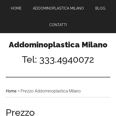
Passa
Passa
HOME
ADDOMINOPLASTICA MILANO
BLOG
al
al
contenuto
piè
principale
di
CONTATTI
pagina
Addominoplastica Milano
Tel: 333.4940072
Home
>
Prezzo Addominoplastica Milano
Prezzo