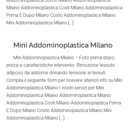
Addominoplastica Uomo Milano Addominoplastica
Milano Addominoplastica Costi Milano Addominoplastica
Prima E Dopo Milano Costo Addominoplastica Milano
Mini Addominoplastica Milano […]
Mini Addominoplastica Milano
Mini Addominoplastica Milano – Foto prima dopo,
prezzi e caratteristiche intervento. Rimozione tessuto
adiposo da addome donando tensione ai tessuti.
Compila il seguente form per ricevere ulteriori info su Mini
Addominoplastica Milano I nostri servizi per Mini
Addominoplastica Milano Addominoplastica Milano
Addominoplastica Costi Milano Addominoplastica Prima
E Dopo Milano Costo Addominoplastica Milano Mini
Addominoplastica Milano […]