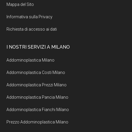
Mappa del Sito
Informativa sulla Privacy
Richiesta di accesso ai dati
I NOSTRI SERVIZI A MILANO
Addominoplastica Milano
Addominoplastica Costi Milano
Addominoplastica Prezzi Milano
Addominoplastica Pancia Milano
Addominoplastica Fianchi Milano
Prezzo Addominoplastica Milano