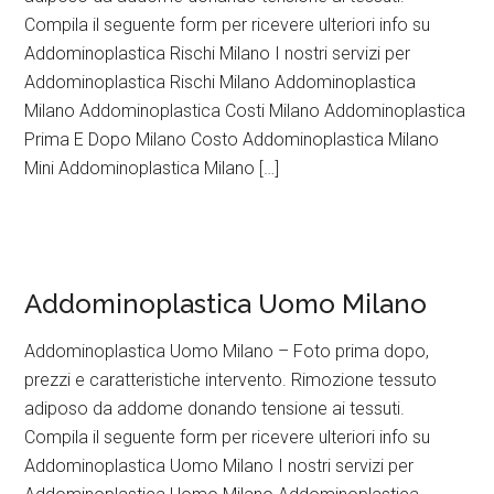
Compila il seguente form per ricevere ulteriori info su
Addominoplastica Rischi Milano I nostri servizi per
Addominoplastica Rischi Milano Addominoplastica
Milano Addominoplastica Costi Milano Addominoplastica
Prima E Dopo Milano Costo Addominoplastica Milano
Mini Addominoplastica Milano […]
Addominoplastica Uomo Milano
Addominoplastica Uomo Milano – Foto prima dopo,
prezzi e caratteristiche intervento. Rimozione tessuto
adiposo da addome donando tensione ai tessuti.
Compila il seguente form per ricevere ulteriori info su
Addominoplastica Uomo Milano I nostri servizi per