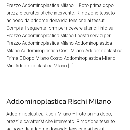
Prezzo Addominoplastica Milano – Foto prima dopo,
prezzi e caratteristiche intervento. Rimozione tessuto
adiposo da addome donando tensione ai tessuti.
Compila il seguente form per ricevere ulteriori info su
Prezzo Addominoplastica Milano I nostri servizi per
Prezzo Addominoplastica Milano Addominoplastica
Milano Addominoplastica Costi Milano Addominoplastica
Prima E Dopo Milano Costo Addominoplastica Milano
Mini Addominoplastica Milano […]
Addominoplastica Rischi Milano
Addominoplastica Rischi Milano – Foto prima dopo,
prezzi e caratteristiche intervento. Rimozione tessuto
adiposo da addome donando tensione ai tessuti.