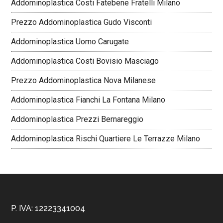
Addominoplastica Costi Fatebene Fratelli Milano
Prezzo Addominoplastica Gudo Visconti
Addominoplastica Uomo Carugate
Addominoplastica Costi Bovisio Masciago
Prezzo Addominoplastica Nova Milanese
Addominoplastica Fianchi La Fontana Milano
Addominoplastica Prezzi Bernareggio
Addominoplastica Rischi Quartiere Le Terrazze Milano
Footer
P. IVA: 12223341004