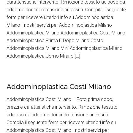
caratteristiche intervento. Rimozione tessuto adiposo da
addome donando tensione ai tessuti. Compila il seguente
form per ricevere ulteriori info su Addominoplastica
Milano I nostri servizi per Addominoplastica Milano
Addominoplastica Milano Addominoplastica Costi Milano
Addominoplastica Prima E Dopo Milano Costo
Addominoplastica Milano Mini Addominoplastica Milano
Addominoplastica Uomo Milano […]
Addominoplastica Costi Milano
Addominoplastica Costi Milano – Foto prima dopo,
prezzi e caratteristiche intervento. Rimozione tessuto
adiposo da addome donando tensione ai tessuti.
Compila il seguente form per ricevere ulteriori info su
Addominoplastica Costi Milano I nostri servizi per