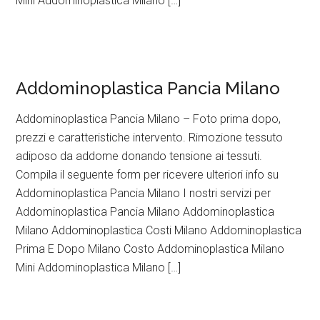
Mini Addominoplastica Milano […]
Addominoplastica Pancia Milano
Addominoplastica Pancia Milano – Foto prima dopo,
prezzi e caratteristiche intervento. Rimozione tessuto
adiposo da addome donando tensione ai tessuti.
Compila il seguente form per ricevere ulteriori info su
Addominoplastica Pancia Milano I nostri servizi per
Addominoplastica Pancia Milano Addominoplastica
Milano Addominoplastica Costi Milano Addominoplastica
Prima E Dopo Milano Costo Addominoplastica Milano
Mini Addominoplastica Milano […]