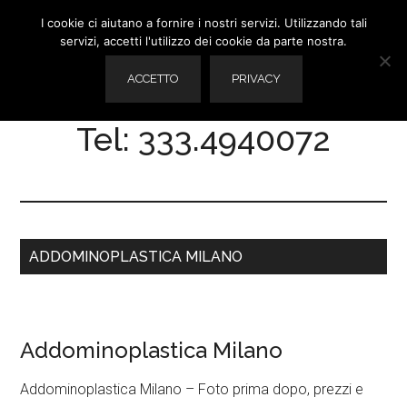
Passa
Passa
Passa
MENU
I cookie ci aiutano a fornire i nostri servizi. Utilizzando tali
al
alla
al
servizi, accetti l'utilizzo dei cookie da parte nostra.
contenuto
barra
piè
Addominoplastica Milano
ACCETTO
PRIVACY
principale
laterale
di
primaria
pagina
Tel: 333.4940072
Main
ADDOMINOPLASTICA MILANO
Content
Addominoplastica Milano
Addominoplastica Milano – Foto prima dopo, prezzi e