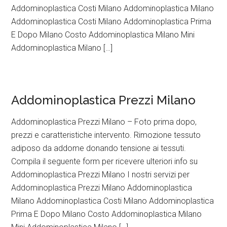
Addominoplastica Costi Milano Addominoplastica Milano
Addominoplastica Costi Milano Addominoplastica Prima
E Dopo Milano Costo Addominoplastica Milano Mini
Addominoplastica Milano […]
Addominoplastica Prezzi Milano
Addominoplastica Prezzi Milano – Foto prima dopo,
prezzi e caratteristiche intervento. Rimozione tessuto
adiposo da addome donando tensione ai tessuti.
Compila il seguente form per ricevere ulteriori info su
Addominoplastica Prezzi Milano I nostri servizi per
Addominoplastica Prezzi Milano Addominoplastica
Milano Addominoplastica Costi Milano Addominoplastica
Prima E Dopo Milano Costo Addominoplastica Milano