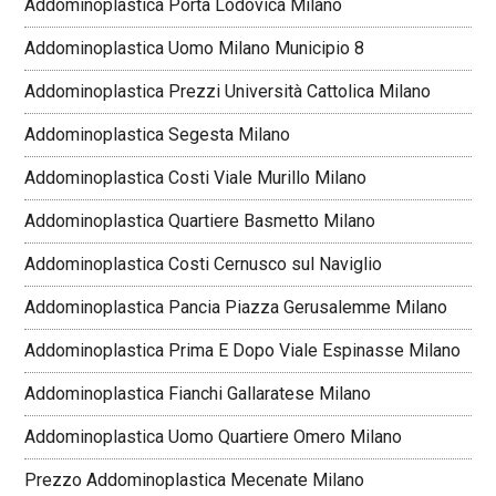
Addominoplastica Porta Lodovica Milano
Addominoplastica Uomo Milano Municipio 8
Addominoplastica Prezzi Università Cattolica Milano
Addominoplastica Segesta Milano
Addominoplastica Costi Viale Murillo Milano
Addominoplastica Quartiere Basmetto Milano
Addominoplastica Costi Cernusco sul Naviglio
Addominoplastica Pancia Piazza Gerusalemme Milano
Addominoplastica Prima E Dopo Viale Espinasse Milano
Addominoplastica Fianchi Gallaratese Milano
Addominoplastica Uomo Quartiere Omero Milano
Prezzo Addominoplastica Mecenate Milano