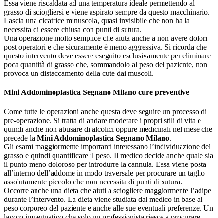
Essa viene riscaldata ad una temperatura ideale permettendo al
grasso di sciogliersi e viene aspirato sempre da questo macchinario.
Lascia una cicatrice minuscola, quasi invisibile che non ha la
necessita di essere chiusa con punti di sutura.
Una operazione molto semplice che aiuta anche a non avere dolori
post operatori e che sicuramente è meno aggressiva. Si ricorda che
questo intervento deve essere eseguito esclusivamente per eliminare
poca quantità di grasso che, sommandolo al peso del paziente, non
provoca un distaccamento della cute dai muscoli.
Mini Addominoplastica Segnano Milano
cure preventive
Come tutte le operazioni anche questa deve seguire un processo di
pre-operazione. Si tratta di andare moderare i propri stili di vita e
quindi anche non abusare di alcolici oppure medicinali nel mese che
precede la
Mini Addominoplastica Segnano Milano
.
Gli esami maggiormente importanti interessano l’individuazione del
grasso e quindi quantificare il peso. Il medico decide anche quale sia
il punto meno doloroso per introdurre la cannula. Essa viene posta
all’interno dell’addome in modo traversale per procurare un taglio
assolutamente piccolo che non necessita di punti di sutura.
Occorre anche una dieta che aiuti a sciogliere maggiormente l’adipe
durante l’intervento. La dieta viene studiata dal medico in base al
peso corporeo del paziente e anche alle sue eventuali preferenze. Un
lavoro impegnativo che solo un professionista riesce a procurare.