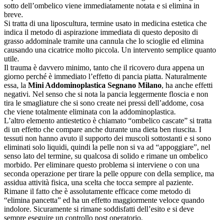
sotto dell’ombelico viene immediatamente notata e si elimina in
breve.
Si tratta di una liposcultura, termine usato in medicina estetica che
indica il metodo di aspirazione immediata di questo deposito di
grasso addominale tramite una cannula che lo scioglie ed elimina
causando una cicatrice molto piccola. Un intervento semplice quanto
utile.
Il trauma è davvero minimo, tanto che il ricovero dura appena un
giorno perché è immediato l’effetto di pancia piatta. Naturalmente
essa, la
Mini Addominoplastica Segnano Milano
, ha anche effetti
negativi. Nel senso che si nota la pancia leggermente floscia e non
tira le smagliature che si sono create nei pressi dell’addome, cosa
che viene totalmente eliminata con la addominoplastica.
L’altro elemento antiestetico è chiamato “ombelico cascate” si tratta
di un effetto che compare anche durante una dieta ben riuscita. I
tessuti non hanno avuto il supporto dei muscoli sottostanti e si sono
eliminati solo liquidi, quindi la pelle non si va ad “appoggiare”, nel
senso lato del termine, su qualcosa di solido e rimane un ombelico
morbido. Per eliminare questo problema si interviene o con una
seconda operazione per tirare la pelle oppure con della semplice, ma
assidua attività fisica, una scelta che tocca sempre al paziente.
Rimane il fatto che è assolutamente efficace come metodo di
“elimina pancetta” ed ha un effetto maggiormente veloce quando
indolore. Sicuramente si rimane soddisfatti dell’esito e si deve
sempre eseguire un controllo post operatorio.