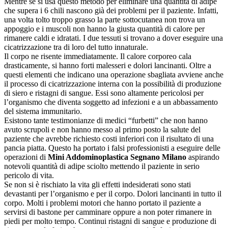
Mentre se si usa questo metodo per eliminare una quantità di adipe
che supera i 6 chili nascono già dei problemi per il paziente. Infatti,
una volta tolto troppo grasso la parte sottocutanea non trova un
appoggio e i muscoli non hanno la giusta quantità di calore per
rimanere caldi e idratati. I due tessuti si trovano a dover eseguire una
cicatrizzazione tra di loro del tutto innaturale.
Il corpo ne risente immediatamente. Il calore corporeo cala
drasticamente, si hanno forti malesseri e dolori lancinanti. Oltre a
questi elementi che indicano una operazione sbagliata avviene anche
il processo di cicatrizzazione interna con la possibilità di produzione
di siero e ristagni di sangue. Essi sono altamente pericolosi per
l’organismo che diventa soggetto ad infezioni e a un abbassamento
del sistema immunitario.
Esistono tante testimonianze di medici “furbetti” che non hanno
avuto scrupoli e non hanno messo al primo posto la salute del
paziente che avrebbe richiesto costi inferiori con il risultato di una
pancia piatta. Questo ha portato i falsi professionisti a eseguire delle
operazioni di
Mini Addominoplastica Segnano Milano
aspirando
notevoli quantità di adipe sciolto mettendo il paziente in serio
pericolo di vita.
Se non si è rischiato la vita gli effetti indesiderati sono stati
devastanti per l’organismo e per il corpo. Dolori lancinanti in tutto il
corpo. Molti i problemi motori che hanno portato il paziente a
servirsi di bastone per camminare oppure a non poter rimanere in
piedi per molto tempo. Continui ristagni di sangue e produzione di