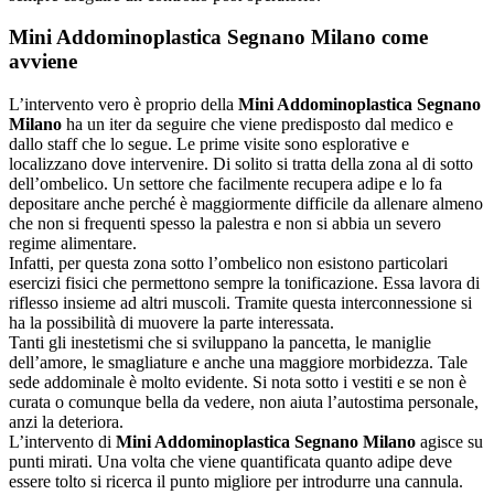
Mini Addominoplastica Segnano Milano
come
avviene
L’intervento vero è proprio della
Mini Addominoplastica Segnano
Milano
ha un iter da seguire che viene predisposto dal medico e
dallo staff che lo segue. Le prime visite sono esplorative e
localizzano dove intervenire. Di solito si tratta della zona al di sotto
dell’ombelico. Un settore che facilmente recupera adipe e lo fa
depositare anche perché è maggiormente difficile da allenare almeno
che non si frequenti spesso la palestra e non si abbia un severo
regime alimentare.
Infatti, per questa zona sotto l’ombelico non esistono particolari
esercizi fisici che permettono sempre la tonificazione. Essa lavora di
riflesso insieme ad altri muscoli. Tramite questa interconnessione si
ha la possibilità di muovere la parte interessata.
Tanti gli inestetismi che si sviluppano la pancetta, le maniglie
dell’amore, le smagliature e anche una maggiore morbidezza. Tale
sede addominale è molto evidente. Si nota sotto i vestiti e se non è
curata o comunque bella da vedere, non aiuta l’autostima personale,
anzi la deteriora.
L’intervento di
Mini Addominoplastica Segnano Milano
agisce su
punti mirati. Una volta che viene quantificata quanto adipe deve
essere tolto si ricerca il punto migliore per introdurre una cannula.