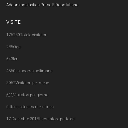
Addominoplastica Prima E Dopo Milano
VISITE
176239
Totale visitatori:
285
Oggi:
643
Ieri:
4560
La scorsa settimana:
3962
Visitatori per mese:
611
Visitatori per giorno:
0
Utenti attualmente in linea:
17 Dicembre 2018
Il contatore parte dal: