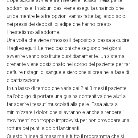
L’operazione avviene tramite delle incisioni nella parte
addominale. In alcuni casi viene eseguita una incisione
unica mentre le altre opzioni vanno fatte tagliando solo
nei pressi dei depositi di adipe che hanno creato
l’inestetismo all’addome.
Una volta che viene rimosso il deposito si passa a cucire
i tagli eseguiti. Le medicazioni che seguono nei giorni
avvenire vanno sostituite quotidianamente. Un sistema
drenante viene posizionato nel corpo del paziente per far
defluire ristagni di sangue e siero che si crea nella fase di
cicatrizzazione.
In un lasso di tempo che varia dai 2 ai 3 mesi il paziente
ha l’obbligo di portare una guaina contenitiva che aiuti a
far aderire i tessuti muscolati alla pelle. Essa aiuta a
minimizzare i dolori che si avranno e anche a rendere i
movimenti non troppo improvvisi, per non provocare una
rottura dei punti e dolori lancinanti.
Questo in linea di massima è tutto il programma che si