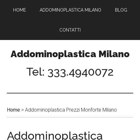
Passa
Passa
HOME
ADDOMINOPLASTICA MILANO
BLOG
al
al
contenuto
piè
principale
di
CONTATTI
pagina
Addominoplastica Milano
Tel: 333.4940072
Home
>
Addominoplastica Prezzi Monforte Milano
Addominoplastica