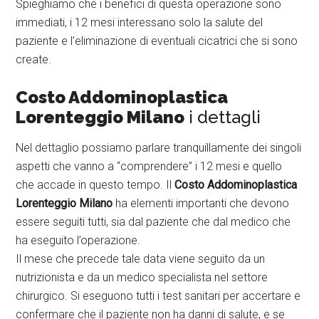
Spieghiamo che i benefici di questa operazione sono
immediati, i 12 mesi interessano solo la salute del
paziente e l’eliminazione di eventuali cicatrici che si sono
create.
Costo Addominoplastica
Lorenteggio Milano
i dettagli
Nel dettaglio possiamo parlare tranquillamente dei singoli
aspetti che vanno a “comprendere” i 12 mesi e quello
che accade in questo tempo. Il
Costo Addominoplastica
Lorenteggio Milano
ha elementi importanti che devono
essere seguiti tutti, sia dal paziente che dal medico che
ha eseguito l’operazione.
Il mese che precede tale data viene seguito da un
nutrizionista e da un medico specialista nel settore
chirurgico. Si eseguono tutti i test sanitari per accertare e
confermare che il paziente non ha danni di salute, e se