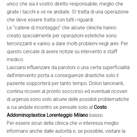
unico che sia il vostro diretto responsabile, meglio che
girate i tacchi e ve ne andiate. SI tratta di una operazione
che deve essere tratta con tutti i riguardi.
Le “catene di montaggio” che alcune cliniche hanno
creato specialmente per operazioni estetiche sono
terrorizzanti e vanno a dare molti problemi negli anni. Per
questo cercate di avere notizie su intervento e staff
medico.
Lasciarsi influenzare da paroloni o una certa superficialità
dell’intervento porta a conseguenze drastiche solo il
paziente sopporterà per tanto tempo. Dolori lancinanti,
continui ricoveri al pronto soccorso ed eventuali ricoveri
di urgenza sono solo alcune delle possibili problematiche
a cui andate incontro se pensate solo al
Costo
Addominoplastica Lorenteggio Milano
basso.
Per essere sicuri della clinica che vi interessa meglio
informarvi anche dalle autorità e, se possibile, visitare la