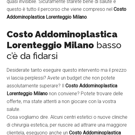
quasi invisibile. Sicuramente starete bene di salute e
questo è tutto il percorso che viene compreso nel
Costo
Addominoplastica Lorenteggio Milano
.
Costo Addominoplastica
Lorenteggio Milano
basso
c’è da fidarsi
Desiderate tanto eseguire questo intervento ma il prezzo
vi lascia perplessi? Avete un budget che non potete
assolutamente superare? Il
Costo Addominoplastica
Lorenteggio Milano
non conviene? Potete trovare delle
offerte, ma state attenti a non giocare con la vostra
salute.
Cosa vogliamo dire. Alcuni centri estetici o nuove cliniche
di chirurgia estetica, per riuscire ad attrarre una maggiore
clientela, eseguono anche un
Costo Addominoplastica