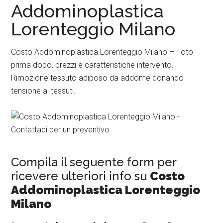
Addominoplastica
Lorenteggio Milano
Costo Addominoplastica Lorenteggio Milano – Foto
prima dopo, prezzi e caratteristiche intervento.
Rimozione tessuto adiposo da addome donando
tensione ai tessuti.
Compila il seguente form per
ricevere ulteriori info su
Costo
Addominoplastica Lorenteggio
Milano