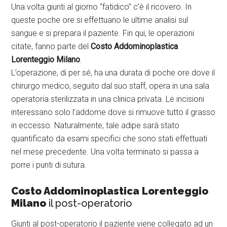
Una volta giunti al giorno “fatidico” c’è il ricovero. In
queste poche ore si effettuano le ultime analisi sul
sangue e si prepara il paziente. Fin qui, le operazioni
citate, fanno parte del
Costo Addominoplastica
Lorenteggio Milano
.
L’operazione, di per sé, ha una durata di poche ore dove il
chirurgo medico, seguito dal suo staff, opera in una sala
operatoria sterilizzata in una clinica privata. Le incisioni
interessano solo l’addome dove si rimuove tutto il grasso
in eccesso. Naturalmente, tale adipe sarà stato
quantificato da esami specifici che sono stati effettuati
nel mese precedente. Una volta terminato si passa a
porre i punti di sutura.
Costo Addominoplastica Lorenteggio
Milano
il post-operatorio
Giunti al post-operatorio il paziente viene collegato ad un