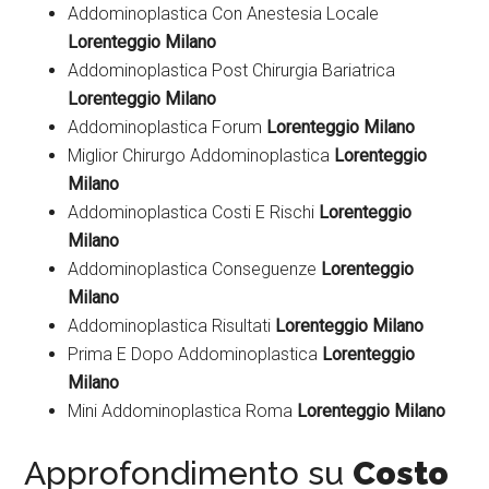
Addominoplastica Con Anestesia Locale
Lorenteggio Milano
Addominoplastica Post Chirurgia Bariatrica
Lorenteggio Milano
Addominoplastica Forum
Lorenteggio Milano
Miglior Chirurgo Addominoplastica
Lorenteggio
Milano
Addominoplastica Costi E Rischi
Lorenteggio
Milano
Addominoplastica Conseguenze
Lorenteggio
Milano
Addominoplastica Risultati
Lorenteggio Milano
Prima E Dopo Addominoplastica
Lorenteggio
Milano
Mini Addominoplastica Roma
Lorenteggio Milano
Approfondimento su
Costo