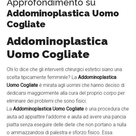
Approfondimento su
Addominoplastica Uomo
Cogliate
Addominoplastica
Uomo Cogliate
Chi lo dice che gli interventi chirurgici estetici siano una
scelta tipicamente femminile? La
Addominoplastica
Uomo Cogliate
è mirata agli uomini che hanno deciso di
dedicarsi maggiormente alla cura del proprio corpo per
eliminare dei problemi che sono fisici.
La
Addominoplastica Uomo Cogliate
è una procedura che
aiuta ad appiattire l’addome e aiuta ad avere una pancia
piatta senza eseguire delle diete che non portano a nulla
o ammazzandosi di palestra e sforzo fisico. Essa