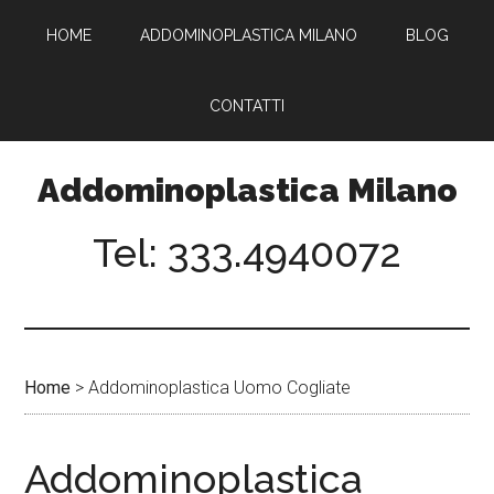
Passa
Passa
HOME
ADDOMINOPLASTICA MILANO
BLOG
al
al
contenuto
piè
principale
di
CONTATTI
pagina
Addominoplastica Milano
Tel: 333.4940072
Home
>
Addominoplastica Uomo Cogliate
Addominoplastica