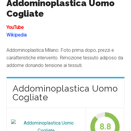
Addominoplastica Uomo
Cogliate
YouTube
Wikipedia
Addominoplastica Milano. Foto prima dopo, prezzi e
caratteristiche intervento. Rimozione tessuto adiposo da
addome donando tensione ai tessuti.
Addominoplastica Uomo
Cogliate
8.8