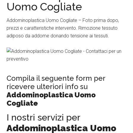
Uomo Cogliate
Addominoplastica Uomo Cogliate – Foto prima dopo,
prezzi e caratteristiche intervento. Rimozione tessuto
adiposo da addome donando tensione ai tessuti.
Compila il seguente form per
ricevere ulteriori info su
Addominoplastica Uomo
Cogliate
I nostri servizi per
Addominoplastica Uomo