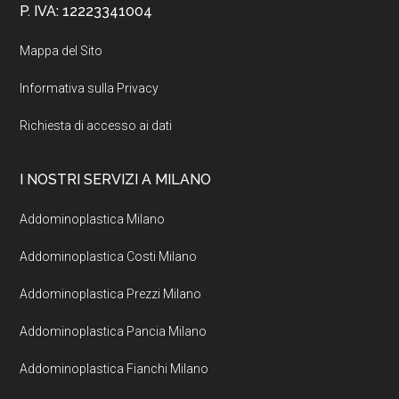
Footer
P. IVA: 12223341004
Mappa del Sito
Informativa sulla Privacy
Richiesta di accesso ai dati
I NOSTRI SERVIZI A MILANO
Addominoplastica Milano
Addominoplastica Costi Milano
Addominoplastica Prezzi Milano
Addominoplastica Pancia Milano
Addominoplastica Fianchi Milano