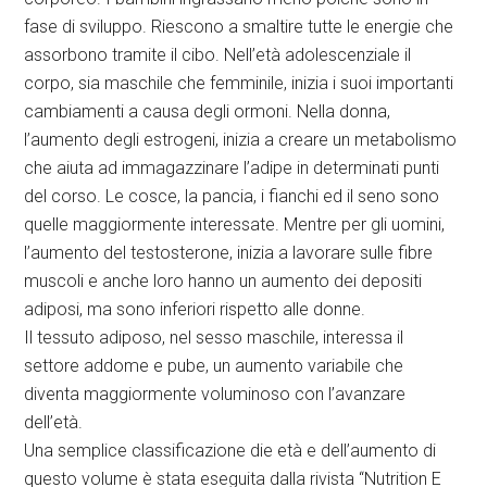
fase di sviluppo. Riescono a smaltire tutte le energie che
assorbono tramite il cibo. Nell’età adolescenziale il
corpo, sia maschile che femminile, inizia i suoi importanti
cambiamenti a causa degli ormoni. Nella donna,
l’aumento degli estrogeni, inizia a creare un metabolismo
che aiuta ad immagazzinare l’adipe in determinati punti
del corso. Le cosce, la pancia, i fianchi ed il seno sono
quelle maggiormente interessate. Mentre per gli uomini,
l’aumento del testosterone, inizia a lavorare sulle fibre
muscoli e anche loro hanno un aumento dei depositi
adiposi, ma sono inferiori rispetto alle donne.
Il tessuto adiposo, nel sesso maschile, interessa il
settore addome e pube, un aumento variabile che
diventa maggiormente voluminoso con l’avanzare
dell’età.
Una semplice classificazione die età e dell’aumento di
questo volume è stata eseguita dalla rivista “Nutrition E