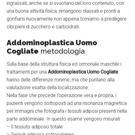
ingrassati, anche se si svuotano del loro contenuto, con
una buona attività fisica, rimangono rilassati e pronti a
gonfiarsi nuovamente non appena torniamo a prediligere
cibi pieni di zucchero e carboidrati.
Addominoplastica Uomo
Cogliate
metodologia
Sulla base della struttura fisica ed ormonale maschile i
trattamenti per una
Addominoplastica Uomo Cogliate
hanno delle differenze minime, ma che puntano alla
valutazione esatta della localizzazione.
Nella fase che precede l’operazione vera e propria, i
pazienti vengono sottoposti ad una risonanza magnetica
per immagini che fotografa i tessuti adiposi presenti nella
parte addominale. In questo esame vengono misurati:
– Il tessuto adiposo totale
– Tessuti adiposo sottocutaneo