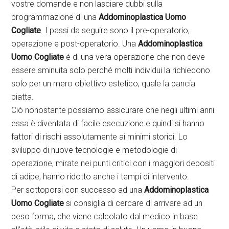
vostre domande e non lasciare dubbi sulla
programmazione di una
Addominoplastica Uomo
Cogliate
. I passi da seguire sono il pre-operatorio,
operazione e post-operatorio. Una
Addominoplastica
Uomo Cogliate
é di una vera operazione che non deve
essere sminuita solo perché molti individui la richiedono
solo per un mero obiettivo estetico, quale la pancia
piatta.
Ciò nonostante possiamo assicurare che negli ultimi anni
essa è diventata di facile esecuzione e quindi si hanno
fattori di rischi assolutamente ai minimi storici. Lo
sviluppo di nuove tecnologie e metodologie di
operazione, mirate nei punti critici con i maggiori depositi
di adipe, hanno ridotto anche i tempi di intervento.
Per sottoporsi con successo ad una
Addominoplastica
Uomo Cogliate
si consiglia di cercare di arrivare ad un
peso forma, che viene calcolato dal medico in base