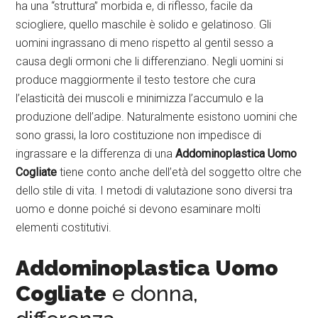
ha una “struttura” morbida e, di riflesso, facile da
sciogliere, quello maschile è solido e gelatinoso. Gli
uomini ingrassano di meno rispetto al gentil sesso a
causa degli ormoni che li differenziano. Negli uomini si
produce maggiormente il testo testore che cura
l’elasticità dei muscoli e minimizza l’accumulo e la
produzione dell’adipe. Naturalmente esistono uomini che
sono grassi, la loro costituzione non impedisce di
ingrassare e la differenza di una
Addominoplastica Uomo
Cogliate
tiene conto anche dell’età del soggetto oltre che
dello stile di vita. I metodi di valutazione sono diversi tra
uomo e donne poiché si devono esaminare molti
elementi costitutivi.
Addominoplastica Uomo
Cogliate
e donna,