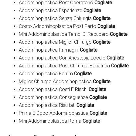
Addominoplastica Post Operatorio
Cogliate
Addominoplastica Esperienze
Cogliate
Addominoplastica Senza Chirurgia
Cogliate
Costo Addominoplastica Post Parto
Cogliate
Mini Addominoplastica Tempi Di Recupero
Cogliate
Addominoplastica Miglior Chirurgo
Cogliate
Addominoplastica Immagini
Cogliate
Addominoplastica Con Anestesia Locale
Cogliate
Addominoplastica Post Chirurgia Bariatrica
Cogliate
Addominoplastica Forum
Cogliate
Miglior Chirurgo Addominoplastica
Cogliate
Addominoplastica Costi E Rischi
Cogliate
Addominoplastica Conseguenze
Cogliate
Addominoplastica Risultati
Cogliate
Prima E Dopo Addominoplastica
Cogliate
Mini Addominoplastica Roma
Cogliate