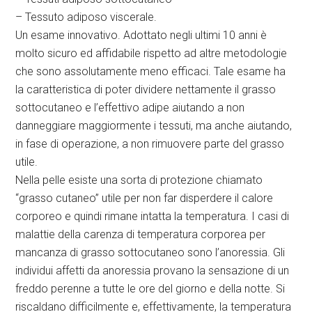
– Tessuto adiposo viscerale.
Un esame innovativo. Adottato negli ultimi 10 anni è
molto sicuro ed affidabile rispetto ad altre metodologie
che sono assolutamente meno efficaci. Tale esame ha
la caratteristica di poter dividere nettamente il grasso
sottocutaneo e l’effettivo adipe aiutando a non
danneggiare maggiormente i tessuti, ma anche aiutando,
in fase di operazione, a non rimuovere parte del grasso
utile.
Nella pelle esiste una sorta di protezione chiamato
“grasso cutaneo” utile per non far disperdere il calore
corporeo e quindi rimane intatta la temperatura. I casi di
malattie della carenza di temperatura corporea per
mancanza di grasso sottocutaneo sono l’anoressia. Gli
individui affetti da anoressia provano la sensazione di un
freddo perenne a tutte le ore del giorno e della notte. Si
riscaldano difficilmente e, effettivamente, la temperatura