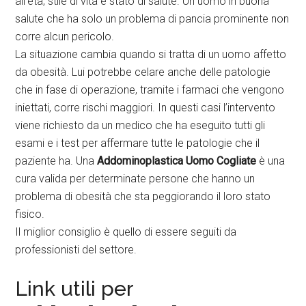
all’età, stile di vita e stato di salute. Un uomo in buona
salute che ha solo un problema di pancia prominente non
corre alcun pericolo.
La situazione cambia quando si tratta di un uomo affetto
da obesità. Lui potrebbe celare anche delle patologie
che in fase di operazione, tramite i farmaci che vengono
iniettati, corre rischi maggiori. In questi casi l’intervento
viene richiesto da un medico che ha eseguito tutti gli
esami e i test per affermare tutte le patologie che il
paziente ha. Una
Addominoplastica Uomo Cogliate
è una
cura valida per determinate persone che hanno un
problema di obesità che sta peggiorando il loro stato
fisico.
Il miglior consiglio è quello di essere seguiti da
professionisti del settore.
Link utili per