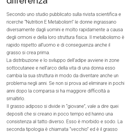
differenza
Secondo uno studio pubblicato sulla rivista scientifica e
ricerche “Nutrition E Metabolism” le donne ingrassano
diversamente dagli uomini e molto rapidamente a causa
degli ormoni e della loro struttura fisica. Il metabolismo è
rapido rispetto all’uomo e di conseguenza anche il
grasso si crea prima.
La distribuzione e lo sviluppo dell’adipe avviene in zone
sottocutanee e nell’arco della vita di una donna esso
cambia la sua struttura in modo da diventare anche un
problema negli anni. Se non si prova ad eliminare in pochi
anni dopo la comparsa si ha maggiore difficoltà a
smaltirlo.
Il grasso adiposo si divide in “giovane”, vale a dire quei
depositi che si creano in poco tempo ed hanno una
consistenza al tatto diverso. Esso è morbido e sodo. La
seconda tipologia è chiamata “vecchio” ed è il grasso