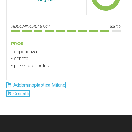
ADDOMINOPLASTICA
8.8/10
PROS
esperienza
serietà
prezzi competitivi
Addominoplastica Milano
Contatti