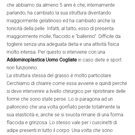
che abbiamo da almeno 5 anni è che, internamente
parlando, ha cambiato la sua struttura diventando
maggiormente gelatinoso ed ha cambiato anche la
tonicità della pelle. Infatti, al tatto, esso di presenta
maggiormente molle, flaccido e “ballerino”. Difficile da
togliere senza una adeguata dieta e una attività fisica
molto intensa. Per questo si interviene con una
Addominoplastica Uomo Cogliate
in caso diete e sport
non funzionino.
La struttura stessa del grasso è molto particolare.
Cerchiamo di chiarire come essa avviene e quindi perché
si deve intervenire a livello chirurgico per ripristinare delle
forme che sono state perse. Lo si paragona ad un
palloncino che una volta gonfiato perde totalmente la
sua elasticità e, anche se si svuota rimane di una forma
flaccida e grinzosa. Lo stesso vale per i cuscinetti di
adipe presenti in tutto il corpo. Una volta che sono