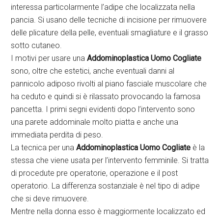
interessa particolarmente l’adipe che localizzata nella
pancia. Si usano delle tecniche di incisione per rimuovere
delle plicature della pelle, eventuali smagliature e il grasso
sotto cutaneo.
I motivi per usare una
Addominoplastica Uomo Cogliate
sono, oltre che estetici, anche eventuali danni al
pannicolo adiposo rivolti al piano fasciale muscolare che
ha ceduto e quindi si è rilassato provocando la famosa
pancetta. I primi segni evidenti dopo l’intervento sono
una parete addominale molto piatta e anche una
immediata perdita di peso.
La tecnica per una
Addominoplastica Uomo Cogliate
è la
stessa che viene usata per l’intervento femminile. Si tratta
di procedute pre operatorie, operazione e il post
operatorio. La differenza sostanziale è nel tipo di adipe
che si deve rimuovere.
Mentre nella donna esso è maggiormente localizzato ed