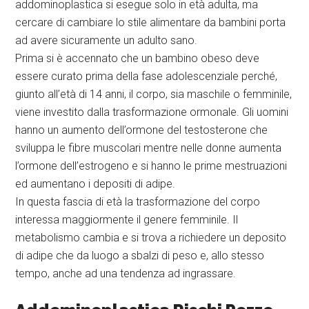
addominoplastica si esegue solo in età adulta, ma
cercare di cambiare lo stile alimentare da bambini porta
ad avere sicuramente un adulto sano.
Prima si è accennato che un bambino obeso deve
essere curato prima della fase adolescenziale perché,
giunto all’età di 14 anni, il corpo, sia maschile o femminile,
viene investito dalla trasformazione ormonale. Gli uomini
hanno un aumento dell’ormone del testosterone che
sviluppa le fibre muscolari mentre nelle donne aumenta
l’ormone dell’estrogeno e si hanno le prime mestruazioni
ed aumentano i depositi di adipe.
In questa fascia di età la trasformazione del corpo
interessa maggiormente il genere femminile. Il
metabolismo cambia e si trova a richiedere un deposito
di adipe che da luogo a sbalzi di peso e, allo stesso
tempo, anche ad una tendenza ad ingrassare.