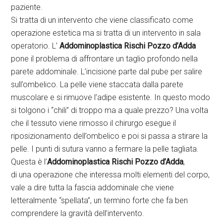
paziente.
Si tratta di un intervento che viene classificato come
operazione estetica ma si tratta di un intervento in sala
operatorio. L’
Addominoplastica Rischi Pozzo d’Adda
pone il problema di affrontare un taglio profondo nella
parete addominale. L’incisione parte dal pube per salire
sull’ombelico. La pelle viene staccata dalla parete
muscolare e si rimuove l’adipe esistente. In questo modo
si tolgono i “chili” di troppo ma a quale prezzo? Una volta
che il tessuto viene rimosso il chirurgo esegue il
riposizionamento dell’ombelico e poi si passa a stirare la
pelle. I punti di sutura vanno a fermare la pelle tagliata.
Questa è l’
Addominoplastica Rischi Pozzo d’Adda
,
di una operazione che interessa molti elementi del corpo,
vale a dire tutta la fascia addominale che viene
letteralmente “spellata”, un termino forte che fa ben
comprendere la gravità dell’intervento.