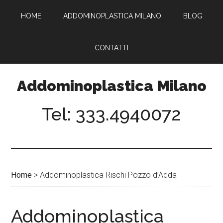
Passa
Passa
HOME
ADDOMINOPLASTICA MILANO
BLOG
al
al
contenuto
piè
principale
di
CONTATTI
pagina
Addominoplastica Milano
Tel: 333.4940072
Home
>
Addominoplastica Rischi Pozzo d’Adda
Addominoplastica