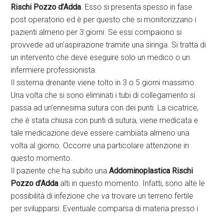
Rischi Pozzo d’Adda
. Esso si presenta spesso in fase
post operatorio ed è per questo che si monitorizzano i
pazienti almeno per 3 giorni. Se essi compaiono si
provvede ad un’aspirazione tramite una siringa. Si tratta di
un intervento che deve eseguire solo un medico o un
infermiere professionista.
Il sistema drenante viene tolto in 3 o 5 giorni massimo.
Una volta che si sono eliminati i tubi di collegamento si
passa ad un’ennesima sutura con dei punti. La cicatrice,
che è stata chiusa con punti di sutura, viene medicata e
tale medicazione deve essere cambiata almeno una
volta al giorno. Occorre una particolare attenzione in
questo momento.
Il paziente che ha subito una
Addominoplastica Rischi
Pozzo d’Adda
alti in questo momento. Infatti, sono alte le
possibilità di infezione che va trovare un terreno fertile
per svilupparsi. Eventuale comparsa di materia presso i