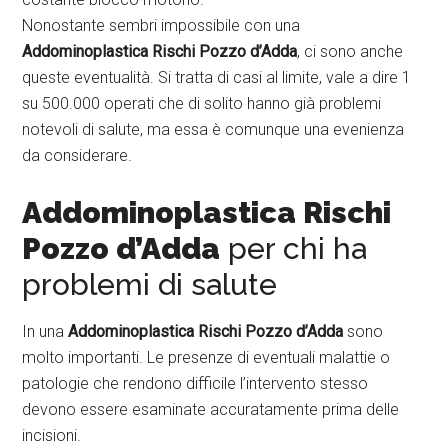
Nonostante sembri impossibile con una
Addominoplastica Rischi Pozzo d’Adda
, ci sono anche
queste eventualità. Si tratta di casi al limite, vale a dire 1
su 500.000 operati che di solito hanno già problemi
notevoli di salute, ma essa è comunque una evenienza
da considerare.
Addominoplastica Rischi
Pozzo d’Adda
per chi ha
problemi di salute
In una
Addominoplastica Rischi Pozzo d’Adda
sono
molto importanti. Le presenze di eventuali malattie o
patologie che rendono difficile l’intervento stesso
devono essere esaminate accuratamente prima delle
incisioni.