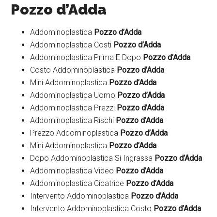
Pozzo d’Adda
Addominoplastica
Pozzo d’Adda
Addominoplastica Costi
Pozzo d’Adda
Addominoplastica Prima E Dopo
Pozzo d’Adda
Costo Addominoplastica
Pozzo d’Adda
Mini Addominoplastica
Pozzo d’Adda
Addominoplastica Uomo
Pozzo d’Adda
Addominoplastica Prezzi
Pozzo d’Adda
Addominoplastica Rischi
Pozzo d’Adda
Prezzo Addominoplastica
Pozzo d’Adda
Mini Addominoplastica
Pozzo d’Adda
Dopo Addominoplastica Si Ingrassa
Pozzo d’Adda
Addominoplastica Video
Pozzo d’Adda
Addominoplastica Cicatrice
Pozzo d’Adda
Intervento Addominoplastica
Pozzo d’Adda
Intervento Addominoplastica Costo
Pozzo d’Adda