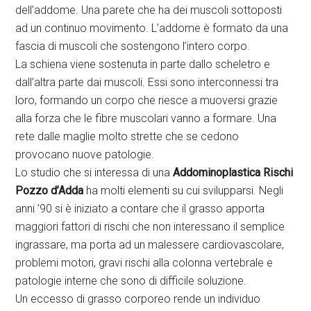
dell’addome. Una parete che ha dei muscoli sottoposti
ad un continuo movimento. L’addome è formato da una
fascia di muscoli che sostengono l’intero corpo.
La schiena viene sostenuta in parte dallo scheletro e
dall’altra parte dai muscoli. Essi sono interconnessi tra
loro, formando un corpo che riesce a muoversi grazie
alla forza che le fibre muscolari vanno a formare. Una
rete dalle maglie molto strette che se cedono
provocano nuove patologie.
Lo studio che si interessa di una
Addominoplastica Rischi
Pozzo d’Adda
ha molti elementi su cui svilupparsi. Negli
anni ’90 si è iniziato a contare che il grasso apporta
maggiori fattori di rischi che non interessano il semplice
ingrassare, ma porta ad un malessere cardiovascolare,
problemi motori, gravi rischi alla colonna vertebrale e
patologie interne che sono di difficile soluzione.
Un eccesso di grasso corporeo rende un individuo