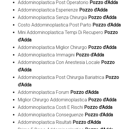
Addominoplastica Post Operatorio
Pozzo d’Adda
Addominoplastica Esperienze
Pozzo d’Adda
Addominoplastica Senza Chirurgia
Pozzo d’Adda
Costo Addominoplastica Post Parto
Pozzo d’Adda
Mini Addominoplastica Tempi Di Recupero
Pozzo
d’Adda
Addominoplastica Miglior Chirurgo
Pozzo d’Adda
Addominoplastica Immagini
Pozzo d’Adda
Addominoplastica Con Anestesia Locale
Pozzo
d’Adda
Addominoplastica Post Chirurgia Bariatrica
Pozzo
d’Adda
Addominoplastica Forum
Pozzo d’Adda
Miglior Chirurgo Addominoplastica
Pozzo d’Adda
Addominoplastica Costi E Rischi
Pozzo d’Adda
Addominoplastica Conseguenze
Pozzo d’Adda
Addominoplastica Risultati
Pozzo d’Adda