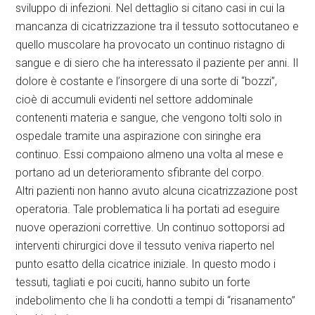
sviluppo di infezioni. Nel dettaglio si citano casi in cui la
mancanza di cicatrizzazione tra il tessuto sottocutaneo e
quello muscolare ha provocato un continuo ristagno di
sangue e di siero che ha interessato il paziente per anni. Il
dolore è costante e l’insorgere di una sorte di “bozzi”,
cioè di accumuli evidenti nel settore addominale
contenenti materia e sangue, che vengono tolti solo in
ospedale tramite una aspirazione con siringhe era
continuo. Essi compaiono almeno una volta al mese e
portano ad un deterioramento sfibrante del corpo.
Altri pazienti non hanno avuto alcuna cicatrizzazione post
operatoria. Tale problematica li ha portati ad eseguire
nuove operazioni correttive. Un continuo sottoporsi ad
interventi chirurgici dove il tessuto veniva riaperto nel
punto esatto della cicatrice iniziale. In questo modo i
tessuti, tagliati e poi cuciti, hanno subito un forte
indebolimento che li ha condotti a tempi di “risanamento”