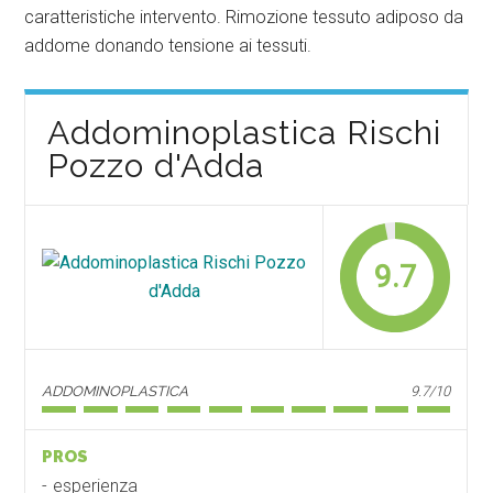
caratteristiche intervento. Rimozione tessuto adiposo da
addome donando tensione ai tessuti.
Addominoplastica Rischi
Pozzo d'Adda
9.7
ADDOMINOPLASTICA
9.7/10
PROS
esperienza