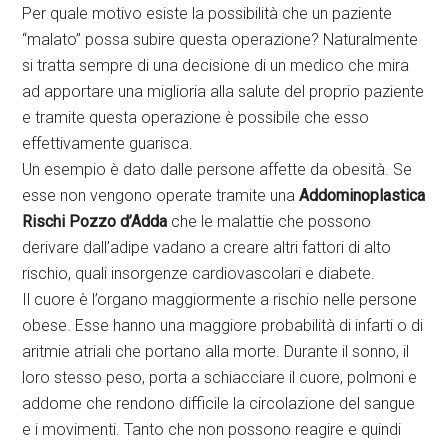
Per quale motivo esiste la possibilità che un paziente
“malato” possa subire questa operazione? Naturalmente
si tratta sempre di una decisione di un medico che mira
ad apportare una miglioria alla salute del proprio paziente
e tramite questa operazione è possibile che esso
effettivamente guarisca.
Un esempio è dato dalle persone affette da obesità. Se
esse non vengono operate tramite una
Addominoplastica
Rischi Pozzo d’Adda
che le malattie che possono
derivare dall’adipe vadano a creare altri fattori di alto
rischio, quali insorgenze cardiovascolari e diabete.
Il cuore è l’organo maggiormente a rischio nelle persone
obese. Esse hanno una maggiore probabilità di infarti o di
aritmie atriali che portano alla morte. Durante il sonno, il
loro stesso peso, porta a schiacciare il cuore, polmoni e
addome che rendono difficile la circolazione del sangue
e i movimenti. Tanto che non possono reagire e quindi