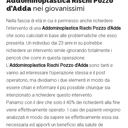
Addominoplastica Rischi Pozzo
d’Adda
nei giovanissimi
Nella fascia di età in cui è permesso anche richiedere
l’intervento di una
Addominoplastica Rischi Pozzo d’Adda
che sono calcolati in base alle problematiche che esso
presenta. Un individuo dai 23 anni in su potrebbe
richiedere un intervento simile ignorando totalmente i
pericoli che corre in questa operazione.
L’
Addominoplastica Rischi Pozzo d’Adda
sono tanti e
vanno ad interessare l’operazione stessa e il post
operatorio, ma dividiamo i due elementi in modo da
essere chiari e informare il più possibile chiunque sia
intenzionato a richiedere questo intervento.
Pariamo con il dire che solo il 40% dei richiedenti alla fine
viene effettivamente operato. I casi dei pazienti vengono
analizzati in modo da sapere se effettivamente essa sia
necessaria ed apporti un beneficio alla salute de