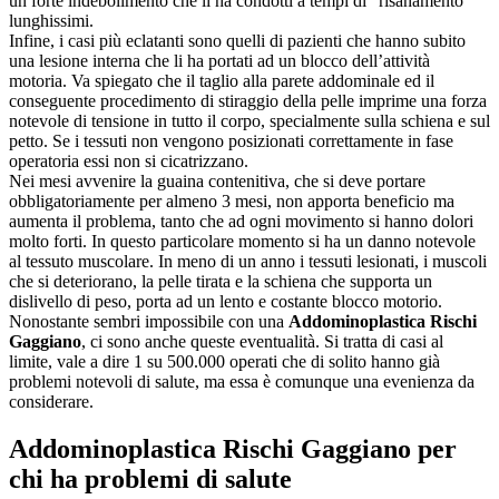
un forte indebolimento che li ha condotti a tempi di “risanamento”
lunghissimi.
Infine, i casi più eclatanti sono quelli di pazienti che hanno subito
una lesione interna che li ha portati ad un blocco dell’attività
motoria. Va spiegato che il taglio alla parete addominale ed il
conseguente procedimento di stiraggio della pelle imprime una forza
notevole di tensione in tutto il corpo, specialmente sulla schiena e sul
petto. Se i tessuti non vengono posizionati correttamente in fase
operatoria essi non si cicatrizzano.
Nei mesi avvenire la guaina contenitiva, che si deve portare
obbligatoriamente per almeno 3 mesi, non apporta beneficio ma
aumenta il problema, tanto che ad ogni movimento si hanno dolori
molto forti. In questo particolare momento si ha un danno notevole
al tessuto muscolare. In meno di un anno i tessuti lesionati, i muscoli
che si deteriorano, la pelle tirata e la schiena che supporta un
dislivello di peso, porta ad un lento e costante blocco motorio.
Nonostante sembri impossibile con una
Addominoplastica Rischi
Gaggiano
, ci sono anche queste eventualità. Si tratta di casi al
limite, vale a dire 1 su 500.000 operati che di solito hanno già
problemi notevoli di salute, ma essa è comunque una evenienza da
considerare.
Addominoplastica Rischi Gaggiano
per
chi ha problemi di salute