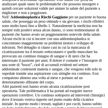
analizzare quale siano le problematiche che possono insorgere e
quindi cercare soluzioni valide per aiutare la salute del paziente a
migliorare e non a peggiorare.
Nell’
Addominoplastica Rischi Gaggiano
per un paziente in buona
salute, che possegga un peso ottimale e sia giovane, i rischi effettivi
sono molto bassi fino a libello 1. Naturalmente la medicina non ha
sempre esiti positivi senza alcun danno, ci sono testimonianze di
pazienti che hanno avuto un peggioramento notevole della salute.
Alcuni rischi in cui si incorre con una addominoplastica si
concentrano maggiormente su problemi motori e sviluppo di
infezioni. Nel dettaglio si citano casi in cui la mancanza di
cicatrizzazione tra il tessuto sottocutaneo e quello muscolare ha
provocato un continuo ristagno di sangue e di siero che ha
interessato il paziente per anni. Il dolore è costante e l’insorgere di
una sorte di “bozzi”, cioè di accumuli evidenti nel settore
addominale contenenti materia e sangue, che vengono tolti solo in
ospedale tramite una aspirazione con siringhe era continuo. Essi
compaiono almeno una volta al mese e portano ad un
deterioramento sfibrante del corpo.
Altri pazienti non hanno avuto alcuna cicatrizzazione post
operatoria. Tale problematica li ha portati ad eseguire nuove
operazioni correttive. Un continuo sottoporsi ad interventi chirurgici
dove il tessuto veniva riaperto nel punto esatto della cicatrice
iniziale. In questo modo i tessuti, tagliati e poi cuciti, hanno subito