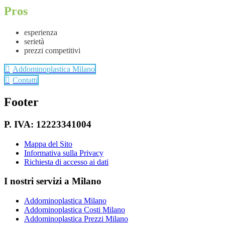
Pros
esperienza
serietà
prezzi competitivi
Addominoplastica Milano
Contatti
Footer
P. IVA: 12223341004
Mappa del Sito
Informativa sulla Privacy
Richiesta di accesso ai dati
I nostri servizi a Milano
Addominoplastica Milano
Addominoplastica Costi Milano
Addominoplastica Prezzi Milano