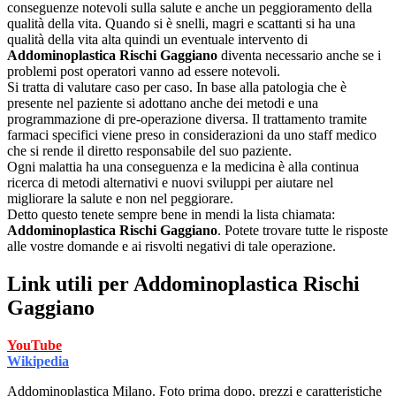
conseguenze notevoli sulla salute e anche un peggioramento della
qualità della vita. Quando si è snelli, magri e scattanti si ha una
qualità della vita alta quindi un eventuale intervento di
Addominoplastica Rischi Gaggiano
diventa necessario anche se i
problemi post operatori vanno ad essere notevoli.
Si tratta di valutare caso per caso. In base alla patologia che è
presente nel paziente si adottano anche dei metodi e una
programmazione di pre-operazione diversa. Il trattamento tramite
farmaci specifici viene preso in considerazioni da uno staff medico
che si rende il diretto responsabile del suo paziente.
Ogni malattia ha una conseguenza e la medicina è alla continua
ricerca di metodi alternativi e nuovi sviluppi per aiutare nel
migliorare la salute e non nel peggiorare.
Detto questo tenete sempre bene in mendi la lista chiamata:
Addominoplastica Rischi Gaggiano
. Potete trovare tutte le risposte
alle vostre domande e ai risvolti negativi di tale operazione.
Link utili per
Addominoplastica Rischi
Gaggiano
YouTube
Wikipedia
Addominoplastica Milano. Foto prima dopo, prezzi e caratteristiche