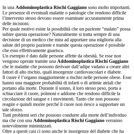
In una
Addominoplastica Rischi Gaggiano
sono molto importanti.
Le presenze di eventuali malattie o patologie che rendono difficile
l’intervento stesso devono essere esaminate accuratamente prima
delle incisioni.
Per quale motivo esiste la possibilità che un paziente “malato” possa
subire questa operazione? Naturalmente si tratta sempre di una
decisione di un medico che mira ad apportare una miglioria alla
salute del proprio paziente e tramite questa operazione è possibile
che esso effettivamente guarisca.
Un esempio è dato dalle persone affette da obesità. Se esse non
vengono operate tramite una
Addominoplastica Rischi Gaggiano
che le malattie che possono derivare dall’adipe vadano a creare altri
fattori di alto rischio, quali insorgenze cardiovascolari e diabete.
Il cuore è l’organo maggiormente a rischio nelle persone obese. Esse
hanno una maggiore probabilità di infarti o di aritmie atriali che
portano alla morte. Durante il sonno, il loro stesso peso, porta a
schiacciare il cuore, polmoni e addome che rendono difficile la
circolazione del sangue e i movimenti. Tanto che non possono
reagire e quindi morire perché il cuore non riesce a supportare un
tale sforzo.
Tutti problemi seri che possono condurre alla morte dell’individuo
ma che con una
Addominoplastica Rischi Gaggiano
verranno
notevolmente minimizzati.
Oltre a questi casi ci sono anche le insorgenze del diabete che ha