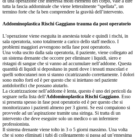
di una operazione che interessa molti elementi del corpo, vale a dire
tutta la fascia addominale che viene letteralmente “spellata”, un
termino forte che fa ben comprendere la gravità dell’intervento.
Addominoplastica Rischi Gaggiano
trauma da post operatorio
L’operazione viene eseguita in anestesia totale e quindi i rischi, in
sala operatoria, sono totalmente a carico dello staff medico. I
problemi maggiori avvengono nella fase post operatorio.
Una volta uscito dalla sala operatoria, il paziente, viene collegato ad
un sistema drenante che occorre per eliminare i liquidi, siero e
ristagni di sangue che si vanno ad accumulare nell’addome. Questa
quantità di liquidi si depositano in punti dove i tessuti muscolari e
quelli sottocutanei non si stanno cicatrizzando correttamente. I dolori
sono molto forti ed è per questo che si iniettano nel paziente
antidolorifici che possano aiutarlo.
La cicatrizzazione nell’addome è lenta, questo è uno dei pericoli da
segnare nella lista dell’
Addominoplastica Rischi Gaggiano
. Esso
si presenta spesso in fase post operatorio ed è per questo che si
monitorizzano i pazienti almeno per 3 giorni. Se essi compaiono si
provvede ad un’aspirazione tramite una siringa. Si tratta di un
intervento che deve eseguire solo un medico o un infermiere
professionista.
Il sistema drenante viene tolto in 3 o 5 giorni massimo. Una volta
che si sono eliminati i tubi di collegamento si passa ad un’ennesima