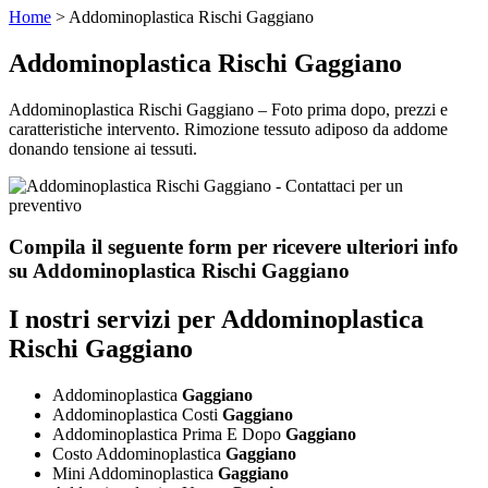
Home
>
Addominoplastica Rischi Gaggiano
Addominoplastica Rischi Gaggiano
Addominoplastica Rischi Gaggiano – Foto prima dopo, prezzi e
caratteristiche intervento. Rimozione tessuto adiposo da addome
donando tensione ai tessuti.
Compila il seguente form per ricevere ulteriori info
su
Addominoplastica Rischi Gaggiano
I nostri servizi per
Addominoplastica
Rischi Gaggiano
Addominoplastica
Gaggiano
Addominoplastica Costi
Gaggiano
Addominoplastica Prima E Dopo
Gaggiano
Costo Addominoplastica
Gaggiano
Mini Addominoplastica
Gaggiano