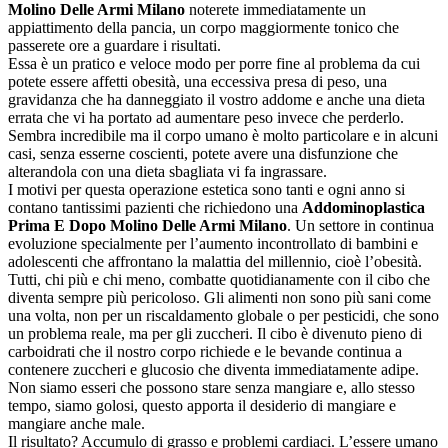
Molino Delle Armi Milano
noterete immediatamente un
appiattimento della pancia, un corpo maggiormente tonico che
passerete ore a guardare i risultati.
Essa è un pratico e veloce modo per porre fine al problema da cui
potete essere affetti obesità, una eccessiva presa di peso, una
gravidanza che ha danneggiato il vostro addome e anche una dieta
errata che vi ha portato ad aumentare peso invece che perderlo.
Sembra incredibile ma il corpo umano è molto particolare e in alcuni
casi, senza esserne coscienti, potete avere una disfunzione che
alterandola con una dieta sbagliata vi fa ingrassare.
I motivi per questa operazione estetica sono tanti e ogni anno si
contano tantissimi pazienti che richiedono una
Addominoplastica
Prima E Dopo Molino Delle Armi Milano
. Un settore in continua
evoluzione specialmente per l’aumento incontrollato di bambini e
adolescenti che affrontano la malattia del millennio, cioè l’obesità.
Tutti, chi più e chi meno, combatte quotidianamente con il cibo che
diventa sempre più pericoloso. Gli alimenti non sono più sani come
una volta, non per un riscaldamento globale o per pesticidi, che sono
un problema reale, ma per gli zuccheri. Il cibo è divenuto pieno di
carboidrati che il nostro corpo richiede e le bevande continua a
contenere zuccheri e glucosio che diventa immediatamente adipe.
Non siamo esseri che possono stare senza mangiare e, allo stesso
tempo, siamo golosi, questo apporta il desiderio di mangiare e
mangiare anche male.
Il risultato? Accumulo di grasso e problemi cardiaci. L’essere umano