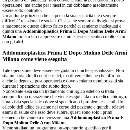
operazione, ma anche per i mesi in cui dobbiamo assolutamente
essere sotto controllo.
Un addome grinzoso che ha perso la sua elasticità crea sempre
difficoltà’ relazionali e sociali. Ci si sente sempre a disagio, si prova
a nascondere questo difetto fisico perché ci sentiamo inadeguati e
quindi una
Addominoplastica Prima E Dopo Molino Delle Armi
Milano
torna a farci apprezzare da noi stessi e a sentirci molto sicuri
con gli altri.
Addominoplastica Prima E Dopo Molino Delle Armi
Milano
come viene eseguita
Tale operazione deve essere eseguita in cliniche specializzate. Non
stiamo parlando di centri estetici, ma di vere cliniche che offrono
anche la degenza post operatoria e dove veniamo monitorizzati sia
durante l’operazione che subito dopo.
Nonostante essa sia un trattamento chirurgico estetico si tratta
sempre di una operazione che viene eseguita da un medico chirurgo.
Una visita specialistica dove si specificano i problemi esistenti. Un
calcolo dell’adipe esistente nel corpo del paziente e quindi i relativi
esami di salute che esso deve subire, questi sono solo i primi
elementi che vanno a interessare una
Addominoplastica Prima E
Dopo Molino Delle Armi Milano
.
Viene studiato un programma pre-operatorio specifico per il