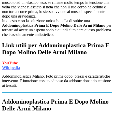
muscolo ad un elastico teso, se rimane molto tempo in tensione una
volta che viene rilasciato si nota che non il suo corpo ha ceduto e
non torna come prima, lo stesso avviene ai muscoli specialmente
dopo una gravidanza.
In questo caso la soluzione unica è quella di subire una
Addominoplastica Prima E Dopo Molino Delle Armi Milano
per
tornare ad avere un aspetto sodo e quindi eliminare questo problema
che è assolutamente antiestetico.
Link utili per
Addominoplastica Prima E
Dopo Molino Delle Armi Milano
YouTube
Wikipedia
Addominoplastica Milano. Foto prima dopo, prezzi e caratteristiche
intervento. Rimozione tessuto adiposo da addome donando tensione
ai tessuti.
Addominoplastica Prima E Dopo Molino
Delle Armi Milano