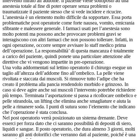
intervento mirato all’addome. Il paziente viene sottoposto ad una
anestesia totale al fine di poter operare senza problemi o
traumatizzate il paziente stesso che si vede incidere e ricucire.
L’anestesia è un elemento molto difficile da sopportare. Essa porta
problematiche post operatorie come forte nausea, vomito, emicrania
sfibrante e malessere generale. I farmaci usati per l’anestesia sono
molto potenti ma possono anche provocare problemi gravi se
interagiscono con altri farmaci che non possono tollerare. Infatti, in
ogni operazione, occorre sempre avvisare lo staff medico prima
dell’operazione. La responsabilità’ di questa mancanza è totalmente
a carico del paziente, quindi ponete una particolare attenzione alle
direttive che vi vengono impartite in pre-operazione.
Una volta addormentati sul lettino operatorio il chirurgo esegue un
taglio all’altezza dell’addome fino all’ombelico. La pelle viene
rivoltata e staccata dai muscoli. Si rimuove tutto l’adipe che ha
creato il problema alla pancia rendendolo morbido e grinzoso. In
caso si deve agire anche sui muscoli l’intervento potrebbe richiedere
più tempo. Terminata l’asportazione si passa a ricollocare ombelico e
pelle stirandola, un lifting che elimina anche smagliature e aiuta la
pelle a rimanere soda. I punti di sutura sono l’elemento che indicano
che l’operazione è stata conclusa.
Nel post operatorio verrà posizionato un sistema drenante. Deve
esserci per forza dato che ci saranno possibilità di depositi di siero,
liquidi e sangue. Il posto operatorio, che dura almeno 3 giorni, molti
saranno gli anti dolorifici che verranno dati al paziente, poiché è una