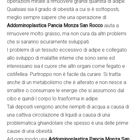
operazioni mirate a rimuovere grandi quantità di adipe.
Qualsiasi sia il grado di obesità a cui si è sottoposti,
meglio sempre sapere che una operazione di
Addominoplastica Pancia Monza San Rocco
aiuta a
rimuovere molto grasso, ma non cura da altri problemi
che si saranno sicuramente sviluppati.
I problemi di un tessuto eccessivo di adipe e collegato
allo sviluppo di malattie interne che sono serie ed
interessano sia il cuore che altri organi come fegato e
cistifellea. Purtroppo non è facile da curare. Si tratta
anche di un metabolismo che è alterato e non riesce a
smaltire o consumare le energie che si assumono dal
cibo e quindi l corpo lo trasforma in adipe.
Tali depositi vengono anche riempiti di acqua a causa di
una cattiva circolazione di liquidi a causa di una
problematica ghiandolare che spesso è una delle prime
cause di una obesità.
Ad ogni modo una
Addominoplastica Pancia Monza San