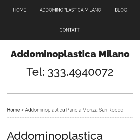
Passa
Passa
HOME
ADDOMINOPLASTICA MILANO
BLOG
al
al
contenuto
piè
principale
di
CONTATTI
pagina
Addominoplastica Milano
Tel: 333.4940072
Home
>
Addominoplastica Pancia Monza San Rocco
Addominoplastica