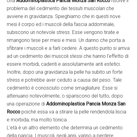
Una
Addominoplastica Pancia Monza San Rocco
risolve il
problema del cedimento dei tessuti muscolari che
avviene in gravidanza. Spieghiamo che in questi nove
mesi il corpo ed i muscoli della fascia addominale,
subiscono un notevole stress. Esse vengono tirate e
rimangono tese per mesi e mesi. Un danno che porta a
sfibrare i muscoli e a farli cedere. A questo punto si arriva
ad un cedimento dei muscoli stessi che hanno l’effetto di
essere morbidi, cadenti e assolutamente anti estetici.
Inoltre, dopo una gravidanza la pelle ha subito un forte
stress e potrebbe aver ceduto a causa del peso. Tale
cedimento è conosciuto come smagliature. Esse si
attenuano notevolmente, o spariscono del tutto, dopo
una operazione di
Addominoplastica Pancia Monza San
Rocco
poiché essa va a stirare la pelle rendendola liscia
e morbida, ma molto tonica.
L’età è un altro elemento che determina un cedimento
della pancia. I muscoli, negli anni, vanno a perdere