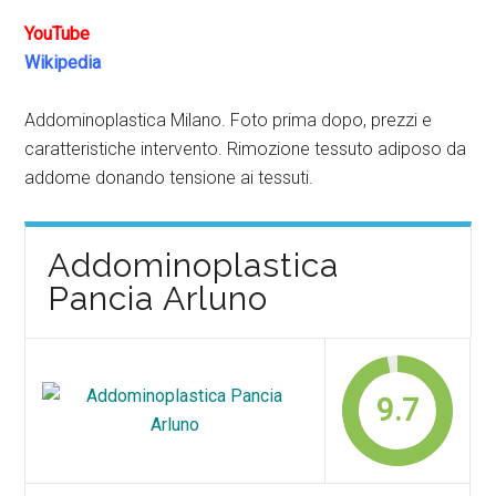
YouTube
Wikipedia
Addominoplastica Milano. Foto prima dopo, prezzi e
caratteristiche intervento. Rimozione tessuto adiposo da
addome donando tensione ai tessuti.
Addominoplastica
Pancia Arluno
9.7