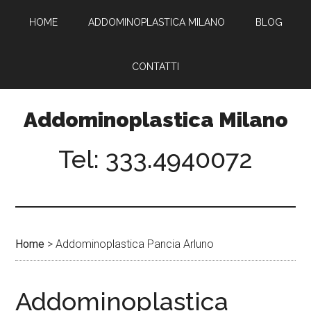
Passa
Passa
HOME
ADDOMINOPLASTICA MILANO
BLOG
al
al
contenuto
piè
principale
di
CONTATTI
pagina
Addominoplastica Milano
Tel: 333.4940072
Home
>
Addominoplastica Pancia Arluno
Addominoplastica