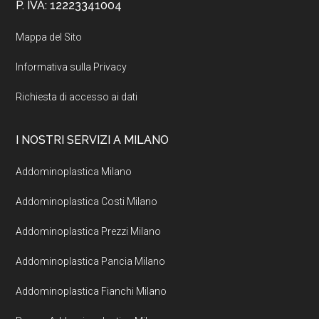
Footer
P. IVA: 12223341004
Mappa del Sito
Informativa sulla Privacy
Richiesta di accesso ai dati
I NOSTRI SERVIZI A MILANO
Addominoplastica Milano
Addominoplastica Costi Milano
Addominoplastica Prezzi Milano
Addominoplastica Pancia Milano
Addominoplastica Fianchi Milano