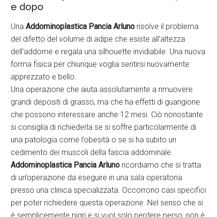
e dopo
Una
Addominoplastica Pancia Arluno
risolve il problema
del difetto del volume di adipe che esiste all’altezza
dell’addome e regala una silhouette invidiabile. Una nuova
forma fisica per chiunque voglia sentirsi nuovamente
apprezzato e bello.
Una operazione che aiuta assolutamente a rimuovere
grandi depositi di grasso, ma che ha effetti di guarigione
che possono interessare anche 12 mesi. Ciò nonostante
si consiglia di richiederla se si soffre particolarmente di
una patologia come l’obesità o se si ha subito un
cedimento dei muscoli della fascia addominale.
Addominoplastica Pancia Arluno
ricordiamo che si tratta
di un’operazione da eseguire in una sala operatoria
presso una clinica specializzata. Occorrono casi specifici
per poter richiedere questa operazione. Nel senso che si
è semplicemente pigri e si vuol solo perdere perso, non è