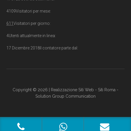
4109
Visitatori per mese:
611
Visitatori per giorno:
4
Utenti attualmente in linea:
17 Dicembre 2018
Il contatore parte dal:
Copyright © 2026 |
Realizzazione Siti Web
-
Siti Roma
-
Solution Group Communication