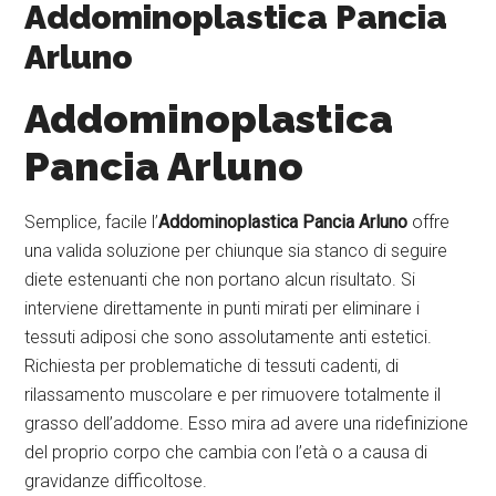
Addominoplastica Pancia
Arluno
Addominoplastica
Pancia Arluno
Semplice, facile l’
Addominoplastica Pancia Arluno
offre
una valida soluzione per chiunque sia stanco di seguire
diete estenuanti che non portano alcun risultato. Si
interviene direttamente in punti mirati per eliminare i
tessuti adiposi che sono assolutamente anti estetici.
Richiesta per problematiche di tessuti cadenti, di
rilassamento muscolare e per rimuovere totalmente il
grasso dell’addome. Esso mira ad avere una ridefinizione
del proprio corpo che cambia con l’età o a causa di
gravidanze difficoltose.