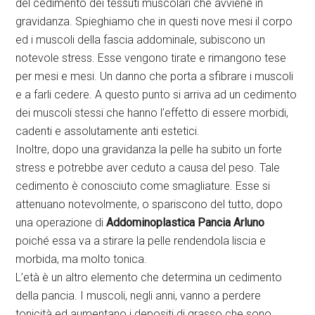
del cedimento dei tessuti muscolari che avviene in
gravidanza. Spieghiamo che in questi nove mesi il corpo
ed i muscoli della fascia addominale, subiscono un
notevole stress. Esse vengono tirate e rimangono tese
per mesi e mesi. Un danno che porta a sfibrare i muscoli
e a farli cedere. A questo punto si arriva ad un cedimento
dei muscoli stessi che hanno l’effetto di essere morbidi,
cadenti e assolutamente anti estetici.
Inoltre, dopo una gravidanza la pelle ha subito un forte
stress e potrebbe aver ceduto a causa del peso. Tale
cedimento è conosciuto come smagliature. Esse si
attenuano notevolmente, o spariscono del tutto, dopo
una operazione di
Addominoplastica Pancia Arluno
poiché essa va a stirare la pelle rendendola liscia e
morbida, ma molto tonica.
L’età è un altro elemento che determina un cedimento
della pancia. I muscoli, negli anni, vanno a perdere
tonicità ed aumentano i depositi di grasso che sono