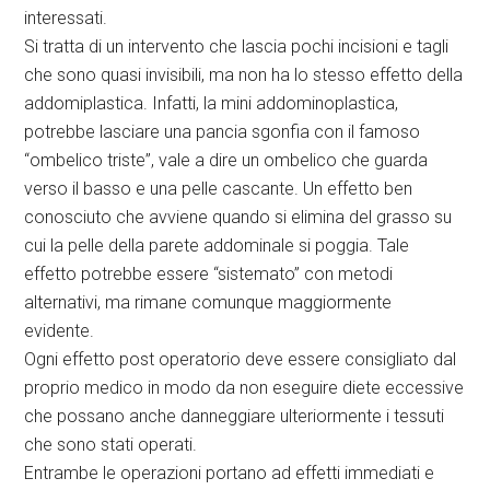
interessati.
Si tratta di un intervento che lascia pochi incisioni e tagli
che sono quasi invisibili, ma non ha lo stesso effetto della
addomiplastica. Infatti, la mini addominoplastica,
potrebbe lasciare una pancia sgonfia con il famoso
“ombelico triste”, vale a dire un ombelico che guarda
verso il basso e una pelle cascante. Un effetto ben
conosciuto che avviene quando si elimina del grasso su
cui la pelle della parete addominale si poggia. Tale
effetto potrebbe essere “sistemato” con metodi
alternativi, ma rimane comunque maggiormente
evidente.
Ogni effetto post operatorio deve essere consigliato dal
proprio medico in modo da non eseguire diete eccessive
che possano anche danneggiare ulteriormente i tessuti
che sono stati operati.
Entrambe le operazioni portano ad effetti immediati e