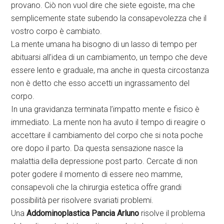
provano. Ciò non vuol dire che siete egoiste, ma che
semplicemente state subendo la consapevolezza che il
vostro corpo è cambiato.
La mente umana ha bisogno di un lasso di tempo per
abituarsi all’idea di un cambiamento, un tempo che deve
essere lento e graduale, ma anche in questa circostanza
non è detto che esso accetti un ingrassamento del
corpo.
In una gravidanza terminata l’impatto mente e fisico è
immediato. La mente non ha avuto il tempo di reagire o
accettare il cambiamento del corpo che si nota poche
ore dopo il parto. Da questa sensazione nasce la
malattia della depressione post parto. Cercate di non
poter godere il momento di essere neo mamme,
consapevoli che la chirurgia estetica offre grandi
possibilità per risolvere svariati problemi.
Una
Addominoplastica Pancia Arluno
risolve il problema