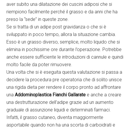
aver subito una dilatazione dei cuscini adiposi che si
riempiono facilmente perché il grasso e da anni che ha
preso la “sede” in queste zone.
Se si tratta di un adipe post gravidanza o che si è
sviluppato in poco tempo, allora la situazione cambia.
Esso è un grasso diverso, semplice, molto liquido che si
elimina in pochissime ore durante l’operazione. Potrebbe
anche essere sufficiente le introduzioni di cannule e quindi
molto facile da poter rimuovere.
Una volta che si è eseguita questa valutazione si passa a
decidere la procedura pre operatoria che di solito unisce
una rigida dieta per rendere il corpo pronto ad affrontare
una
Addominoplastica Fianchi Gallarate
e anche a creare
una destrutturazione dell’adipe grazie ad un aumento
graduale di assunzione liquidi e determinati farmaci.
Infatti, il grasso cutaneo, diventa maggiormente
asportabile quando non ha una scorta di carboidrati e