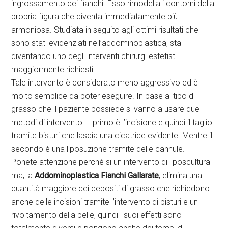
ingrossamento dei fianchi. Esso rimodella i contorni della
propria figura che diventa immediatamente più
armoniosa. Studiata in seguito agli ottimi risultati che
sono stati evidenziati nell’addominoplastica, sta
diventando uno degli interventi chirurgi estetisti
maggiormente richiesti.
Tale intervento è considerato meno aggressivo ed è
molto semplice da poter eseguire. In base al tipo di
grasso che il paziente possiede si vanno a usare due
metodi di intervento. Il primo è l’incisione e quindi il taglio
tramite bisturi che lascia una cicatrice evidente. Mentre il
secondo è una liposuzione tramite delle cannule.
Ponete attenzione perché si un intervento di liposcultura
ma, la
Addominoplastica Fianchi Gallarate
, elimina una
quantità maggiore dei depositi di grasso che richiedono
anche delle incisioni tramite l’intervento di bisturi e un
rivoltamento della pelle, quindi i suoi effetti sono