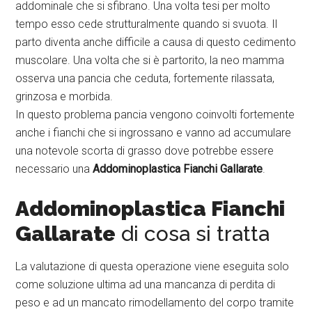
addominale che si sfibrano. Una volta tesi per molto
tempo esso cede strutturalmente quando si svuota. Il
parto diventa anche difficile a causa di questo cedimento
muscolare. Una volta che si è partorito, la neo mamma
osserva una pancia che ceduta, fortemente rilassata,
grinzosa e morbida.
In questo problema pancia vengono coinvolti fortemente
anche i fianchi che si ingrossano e vanno ad accumulare
una notevole scorta di grasso dove potrebbe essere
necessario una
Addominoplastica Fianchi Gallarate
.
Addominoplastica Fianchi
Gallarate
di cosa si tratta
La valutazione di questa operazione viene eseguita solo
come soluzione ultima ad una mancanza di perdita di
peso e ad un mancato rimodellamento del corpo tramite