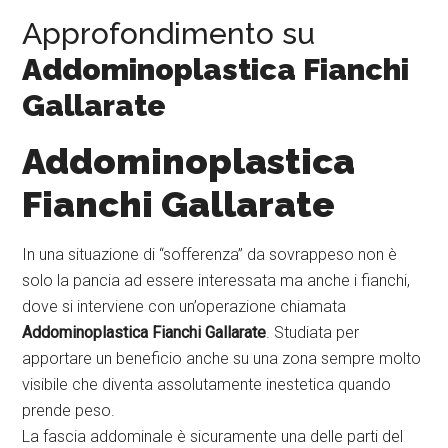
Approfondimento su
Addominoplastica Fianchi
Gallarate
Addominoplastica
Fianchi Gallarate
In una situazione di “sofferenza” da sovrappeso non è
solo la pancia ad essere interessata ma anche i fianchi,
dove si interviene con un’operazione chiamata
Addominoplastica Fianchi Gallarate
. Studiata per
apportare un beneficio anche su una zona sempre molto
visibile che diventa assolutamente inestetica quando
prende peso.
La fascia addominale è sicuramente una delle parti del