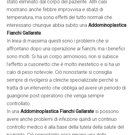
stato eliminato dal corpo del paziente. Altri casi
mostrano anche febbre improvvisa e sbalzi di
temperatura, ma sono effetti del tutto normali che
interessano chiunque abbia subito una
Addominoplastica
Fianchi Gallarate
.
In linea di massima questi sono i problemi che si
affrontano dopo una operazione ai fianchi, ma i benefici
sono molti. Si ha un corpo armonioso, non si subisce
l’effetto a cuscinetto che è molto inestetico e si ha un
calo di peso notevole. Ciò nonostante si consiglia
sempre di rivolgersi a cliniche specializzate perché si
tratta di un intervento che obbliga ad avere un periodo di
guarigione post operatorio che venga sempre
controllato.
In una
Addominoplastica Fianchi Gallarate
si possono
avere anche problemi di infezione quindi un continuo
controllo medico è alla base della tutela della salute del
paziente. Ciò nonostante essa rimane una delle