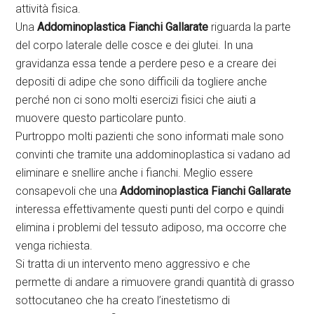
attività fisica.
Una
Addominoplastica Fianchi Gallarate
riguarda la parte
del corpo laterale delle cosce e dei glutei. In una
gravidanza essa tende a perdere peso e a creare dei
depositi di adipe che sono difficili da togliere anche
perché non ci sono molti esercizi fisici che aiuti a
muovere questo particolare punto.
Purtroppo molti pazienti che sono informati male sono
convinti che tramite una addominoplastica si vadano ad
eliminare e snellire anche i fianchi. Meglio essere
consapevoli che una
Addominoplastica Fianchi Gallarate
interessa effettivamente questi punti del corpo e quindi
elimina i problemi del tessuto adiposo, ma occorre che
venga richiesta.
Si tratta di un intervento meno aggressivo e che
permette di andare a rimuovere grandi quantità di grasso
sottocutaneo che ha creato l’inestetismo di