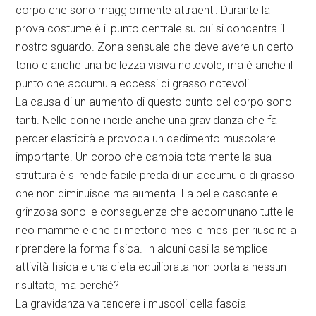
corpo che sono maggiormente attraenti. Durante la
prova costume è il punto centrale su cui si concentra il
nostro sguardo. Zona sensuale che deve avere un certo
tono e anche una bellezza visiva notevole, ma è anche il
punto che accumula eccessi di grasso notevoli.
La causa di un aumento di questo punto del corpo sono
tanti. Nelle donne incide anche una gravidanza che fa
perder elasticità e provoca un cedimento muscolare
importante. Un corpo che cambia totalmente la sua
struttura è si rende facile preda di un accumulo di grasso
che non diminuisce ma aumenta. La pelle cascante e
grinzosa sono le conseguenze che accomunano tutte le
neo mamme e che ci mettono mesi e mesi per riuscire a
riprendere la forma fisica. In alcuni casi la semplice
attività fisica e una dieta equilibrata non porta a nessun
risultato, ma perché?
La gravidanza va tendere i muscoli della fascia