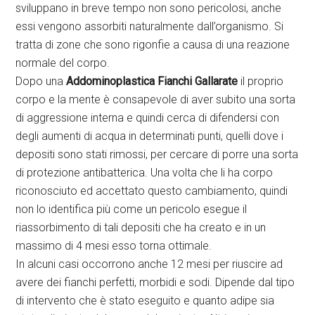
sviluppano in breve tempo non sono pericolosi, anche
essi vengono assorbiti naturalmente dall’organismo. Si
tratta di zone che sono rigonfie a causa di una reazione
normale del corpo.
Dopo una
Addominoplastica Fianchi Gallarate
il proprio
corpo e la mente è consapevole di aver subito una sorta
di aggressione interna e quindi cerca di difendersi con
degli aumenti di acqua in determinati punti, quelli dove i
depositi sono stati rimossi, per cercare di porre una sorta
di protezione antibatterica. Una volta che li ha corpo
riconosciuto ed accettato questo cambiamento, quindi
non lo identifica più come un pericolo esegue il
riassorbimento di tali depositi che ha creato e in un
massimo di 4 mesi esso torna ottimale.
In alcuni casi occorrono anche 12 mesi per riuscire ad
avere dei fianchi perfetti, morbidi e sodi. Dipende dal tipo
di intervento che è stato eseguito e quanto adipe sia