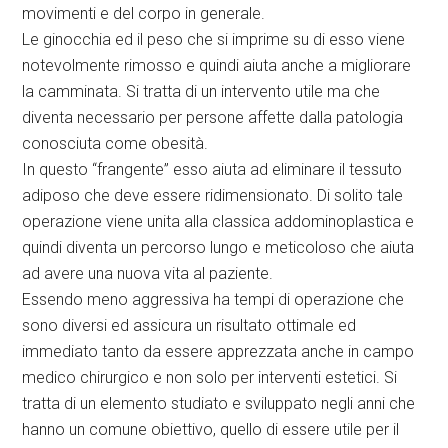
movimenti e del corpo in generale.
Le ginocchia ed il peso che si imprime su di esso viene
notevolmente rimosso e quindi aiuta anche a migliorare
la camminata. Si tratta di un intervento utile ma che
diventa necessario per persone affette dalla patologia
conosciuta come obesità.
In questo “frangente” esso aiuta ad eliminare il tessuto
adiposo che deve essere ridimensionato. Di solito tale
operazione viene unita alla classica addominoplastica e
quindi diventa un percorso lungo e meticoloso che aiuta
ad avere una nuova vita al paziente.
Essendo meno aggressiva ha tempi di operazione che
sono diversi ed assicura un risultato ottimale ed
immediato tanto da essere apprezzata anche in campo
medico chirurgico e non solo per interventi estetici. Si
tratta di un elemento studiato e sviluppato negli anni che
hanno un comune obiettivo, quello di essere utile per il