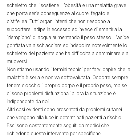
scheletro che li sostiene. L’obesità e una malattia grave
che porta serie conseguenze al cuore, fegato e
cistifellea. Tutti organi interni che non riescono a
supportare l’adipe in eccesso ed invece di smaltirla la
“riempiono” di acqua aumentando il peso stesso. L’adipe
gonfiata va a schiacciare ed indebolire notevolmente lo
scheletro del paziente che ha difficoltà a camminare e a
muoversi.
Non stiamo usando i termini tecnici per farvi capire che la
malattia è seria e non va sottovalutata. Occorre sempre
tenere d’occhio il proprio corpo e il proprio peso, ma se
ci sono problemi disfunzionali allora la situazione è
indipendente da noi.
Altri casi evidenti sono presentati da problemi cutanei
che vengono alla luce in determinati pazienti a rischio.
Essi sono costantemente seguiti da medici che
richiedono questo intervento per specifiche