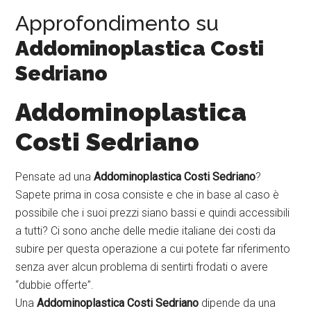
Approfondimento su
Addominoplastica Costi
Sedriano
Addominoplastica
Costi Sedriano
Pensate ad una
Addominoplastica Costi Sedriano
?
Sapete prima in cosa consiste e che in base al caso è
possibile che i suoi prezzi siano bassi e quindi accessibili
a tutti? Ci sono anche delle medie italiane dei costi da
subire per questa operazione a cui potete far riferimento
senza aver alcun problema di sentirti frodati o avere
“dubbie offerte”.
Una
Addominoplastica Costi Sedriano
dipende da una