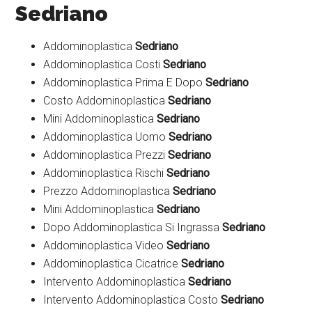
Sedriano
Addominoplastica
Sedriano
Addominoplastica Costi
Sedriano
Addominoplastica Prima E Dopo
Sedriano
Costo Addominoplastica
Sedriano
Mini Addominoplastica
Sedriano
Addominoplastica Uomo
Sedriano
Addominoplastica Prezzi
Sedriano
Addominoplastica Rischi
Sedriano
Prezzo Addominoplastica
Sedriano
Mini Addominoplastica
Sedriano
Dopo Addominoplastica Si Ingrassa
Sedriano
Addominoplastica Video
Sedriano
Addominoplastica Cicatrice
Sedriano
Intervento Addominoplastica
Sedriano
Intervento Addominoplastica Costo
Sedriano