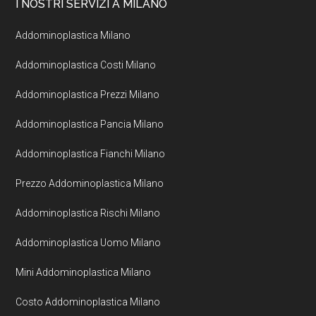
I NOSTRI SERVIZI A MILANO
Addominoplastica Milano
Addominoplastica Costi Milano
Addominoplastica Prezzi Milano
Addominoplastica Pancia Milano
Addominoplastica Fianchi Milano
Prezzo Addominoplastica Milano
Addominoplastica Rischi Milano
Addominoplastica Uomo Milano
Mini Addominoplastica Milano
Costo Addominoplastica Milano