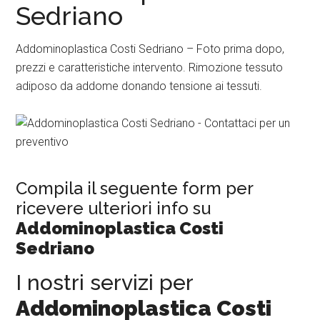
Sedriano
Addominoplastica Costi Sedriano – Foto prima dopo,
prezzi e caratteristiche intervento. Rimozione tessuto
adiposo da addome donando tensione ai tessuti.
Compila il seguente form per
ricevere ulteriori info su
Addominoplastica Costi
Sedriano
I nostri servizi per
Addominoplastica Costi