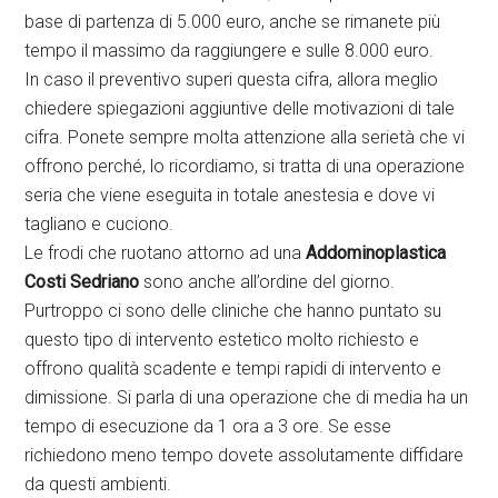
base di partenza di 5.000 euro, anche se rimanete più
tempo il massimo da raggiungere e sulle 8.000 euro.
In caso il preventivo superi questa cifra, allora meglio
chiedere spiegazioni aggiuntive delle motivazioni di tale
cifra. Ponete sempre molta attenzione alla serietà che vi
offrono perché, lo ricordiamo, si tratta di una operazione
seria che viene eseguita in totale anestesia e dove vi
tagliano e cuciono.
Le frodi che ruotano attorno ad una
Addominoplastica
Costi Sedriano
sono anche all’ordine del giorno.
Purtroppo ci sono delle cliniche che hanno puntato su
questo tipo di intervento estetico molto richiesto e
offrono qualità scadente e tempi rapidi di intervento e
dimissione. Si parla di una operazione che di media ha un
tempo di esecuzione da 1 ora a 3 ore. Se esse
richiedono meno tempo dovete assolutamente diffidare
da questi ambienti.