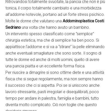
Ritrovandosi totalmente svuotate, la pancia che non è più
tonica, il corpo totalmente cambiato e una morbidezza
all’addome notevole, portano ad un forte stress psichico.
Molte le donne che valutano una
Addominoplastica Costi
Sedriano
una volta che hanno avuto un bambino.
Un intervento spesso classificato come “semplice”
chirurgia estetica, ma che di semplice ha ben poco. Si
appiattisce l’addome e si va a “stirare” la pelle eliminando
anche eventuali smagliature che sono sorte. Il sogno di
tutte le donne ed anche di molti uomini, quello di avere
una pancia piatta e un eccellente forma fisica.
Per riuscire a dimagrire si sono ottime diete e una attività
fisica che si segue regolarmente, ma non sempre hanno
il successo che ci si aspetta. Poi se si uniscono anche
lavoro stressante, pasti irregolari e disequilibrati, poco
tempo per andare in palestra, famiglia e bambini, tutto
diventa molto complicato. Ciò non toglie che questo