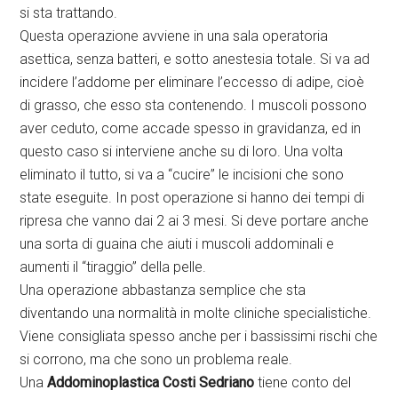
si sta trattando.
Questa operazione avviene in una sala operatoria
asettica, senza batteri, e sotto anestesia totale. Si va ad
incidere l’addome per eliminare l’eccesso di adipe, cioè
di grasso, che esso sta contenendo. I muscoli possono
aver ceduto, come accade spesso in gravidanza, ed in
questo caso si interviene anche su di loro. Una volta
eliminato il tutto, si va a “cucire” le incisioni che sono
state eseguite. In post operazione si hanno dei tempi di
ripresa che vanno dai 2 ai 3 mesi. Si deve portare anche
una sorta di guaina che aiuti i muscoli addominali e
aumenti il “tiraggio” della pelle.
Una operazione abbastanza semplice che sta
diventando una normalità in molte cliniche specialistiche.
Viene consigliata spesso anche per i bassissimi rischi che
si corrono, ma che sono un problema reale.
Una
Addominoplastica Costi Sedriano
tiene conto del