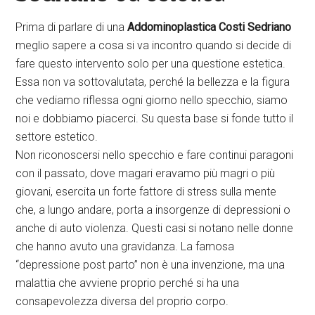
Prima di parlare di una
Addominoplastica Costi Sedriano
meglio sapere a cosa si va incontro quando si decide di
fare questo intervento solo per una questione estetica.
Essa non va sottovalutata, perché la bellezza e la figura
che vediamo riflessa ogni giorno nello specchio, siamo
noi e dobbiamo piacerci. Su questa base si fonde tutto il
settore estetico.
Non riconoscersi nello specchio e fare continui paragoni
con il passato, dove magari eravamo più magri o più
giovani, esercita un forte fattore di stress sulla mente
che, a lungo andare, porta a insorgenze di depressioni o
anche di auto violenza. Questi casi si notano nelle donne
che hanno avuto una gravidanza. La famosa
“depressione post parto” non è una invenzione, ma una
malattia che avviene proprio perché si ha una
consapevolezza diversa del proprio corpo.