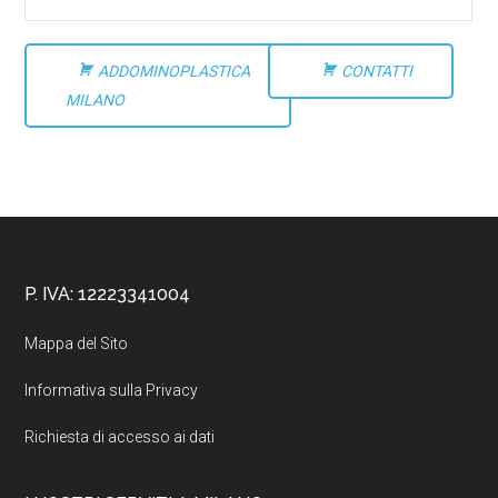
ADDOMINOPLASTICA
CONTATTI
MILANO
Footer
P. IVA: 12223341004
Mappa del Sito
Informativa sulla Privacy
Richiesta di accesso ai dati