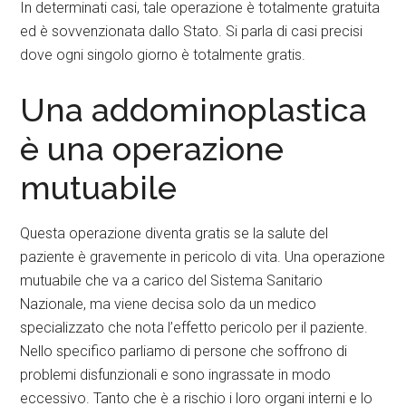
In determinati casi, tale operazione è totalmente gratuita
ed è sovvenzionata dallo Stato. Si parla di casi precisi
dove ogni singolo giorno è totalmente gratis.
Una addominoplastica
è una operazione
mutuabile
Questa operazione diventa gratis se la salute del
paziente è gravemente in pericolo di vita. Una operazione
mutuabile che va a carico del Sistema Sanitario
Nazionale, ma viene decisa solo da un medico
specializzato che nota l’effetto pericolo per il paziente.
Nello specifico parliamo di persone che soffrono di
problemi disfunzionali e sono ingrassate in modo
eccessivo. Tanto che è a rischio i loro organi interni e lo