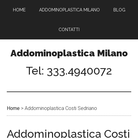
Passa
Passa
HOME
ADDOMINOPLASTICA MILANO
BLOG
al
al
contenuto
piè
principale
di
CONTATTI
pagina
Addominoplastica Milano
Tel: 333.4940072
Home
>
Addominoplastica Costi Sedriano
Addominoplastica Costi